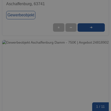
Aschaffenburg, 63741
Gewerbeobjekt
➜
★
➦
1 / 11