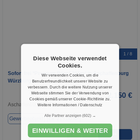
1 / 8
Diese Webseite verwendet
Cookies.
Sofort frei *Premium Büro* 215m² in Aschaffenburg
Wir verwenden Cookies, um die
Würzburger…
Benutzerfreundlichkeit unserer Website zu
verbessern. Durch die weitere Nutzung unserer
Webseite stimmen Sie der Verwendung von
2.150 €
Cookies gemäß unserer Cookie-Richtlinie zu.
Aschaffenburg, 63743
Weitere Informationen / Datenschutz
Alle Partner anzeigen
(602) →
Gewerbeobjekt
ca. 215,00 m²
EINWILLIGEN & WEITER
➜
★
➦