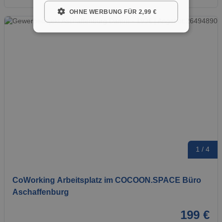
OHNE WERBUNG FÜR 2,99 €
1 / 4
CoWorking Arbeitsplatz im COCOON.SPACE Büro
Aschaffenburg
199 €