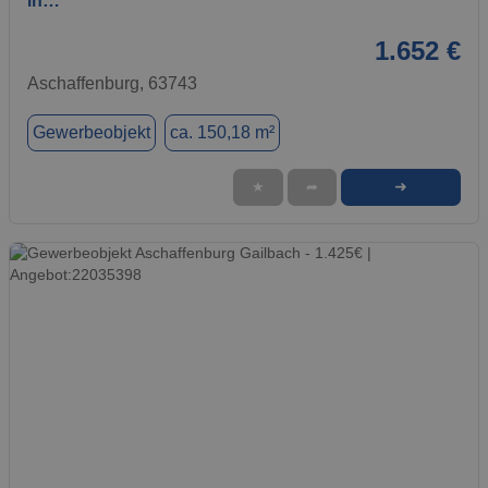
in…
1.652 €
Aschaffenburg, 63743
Gewerbeobjekt
ca. 150,18 m²
➜
★
➦