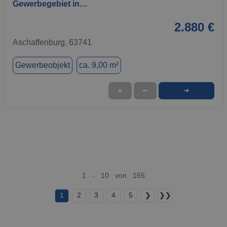
Gewerbegebiet in…
2.880 €
Aschaffenburg, 63741
Gewerbeobjekt
ca. 9,00 m²
➜
★
➦
1 - 10 von 165
1
2
3
4
5
❯
❯❯