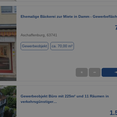
Ehemalige Bäckerei zur Miete in Damm - Gewerbefläc
Aschaffenburg, 63741
Gewerbeobjekt
ca. 70,00 m²
★
➦
1 / 11
Gewerbeobjekt Büro mit 225m² und 11 Räumen in
verkehrsgünstiger…
1.