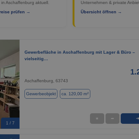
 in Aschaffenburg aktuell.
Unternehmen & private Anbiet
reise prüfen →
Übersicht öffnen →
Gewerbefläche in Aschaffenburg mit Lager & Büro –
vielseitig…
1.
Aschaffenburg, 63743
Gewerbeobjekt
ca. 120,00 m²
★
➦
1 / 7