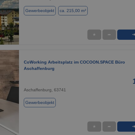
Gewerbeobjekt
ca. 215,00 m²
★
➦
1 / 8
CoWorking Arbeitsplatz im COCOON.SPACE Büro
Aschaffenburg
Aschaffenburg, 63741
Gewerbeobjekt
★
➦
1 / 4