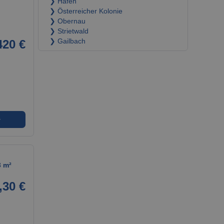
❯ Hafen
❯ Österreicher Kolonie
❯ Obernau
❯ Strietwald
420 €
❯ Gailbach
➜
3 m²
,30 €