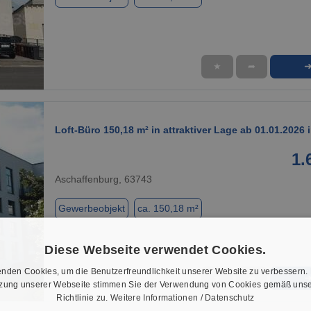
★
➦
1 / 1
Loft-Büro 150,18 m² in attraktiver Lage ab 01.01.2026
1.
Aschaffenburg, 63743
Gewerbeobjekt
ca. 150,18 m²
Diese Webseite verwendet Cookies.
nden Cookies, um die Benutzerfreundlichkeit unserer Website zu verbessern.
★
➦
tzung unserer Webseite stimmen Sie der Verwendung von Cookies gemäß unse
1 / 5
Richtlinie zu.
Weitere Informationen / Datenschutz