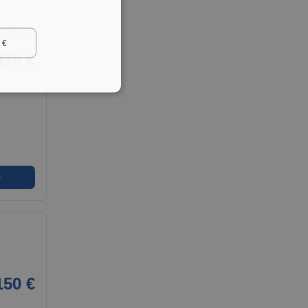
rt in…
 €
425 €
➜
150 €