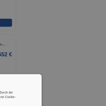
➜
 in…
652 €
 Durch die
➜
rer Cookie-