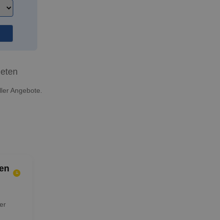
ieten
ller Angebote.
en
er