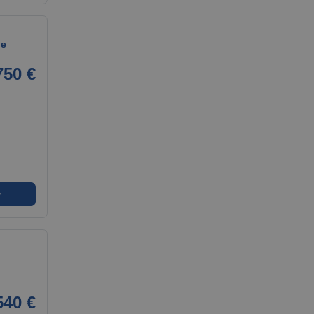
he
750 €
➜
540 €