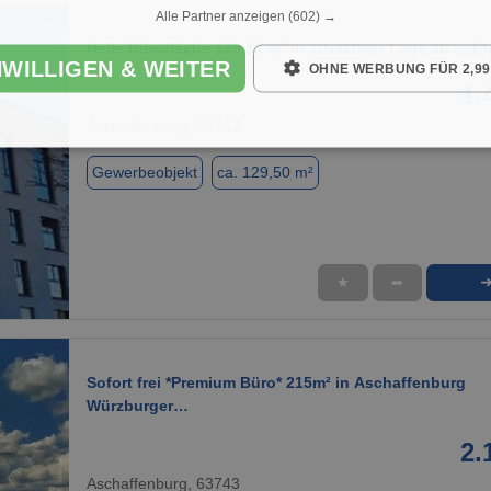
Alle Partner anzeigen
(602) →
Helle Bürofläche 129,50 m² in attraktiver Lage ab sofo
NWILLIGEN & WEITER
OHNE WERBUNG FÜR 2,99
1.
Aschaffenburg, 63743
Gewerbeobjekt
ca. 129,50 m²
★
➦
1 / 17
Sofort frei *Premium Büro* 215m² in Aschaffenburg
Würzburger…
2.
Aschaffenburg, 63743