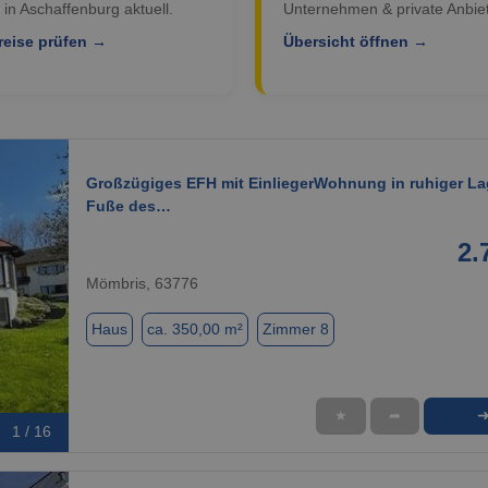
 in Aschaffenburg aktuell.
Unternehmen & private Anbiet
reise prüfen →
Übersicht öffnen →
Großzügiges EFH mit EinliegerWohnung in ruhiger L
Fuße des…
2.
Mömbris, 63776
Haus
ca. 350,00 m²
Zimmer 8
★
➦
1 / 16