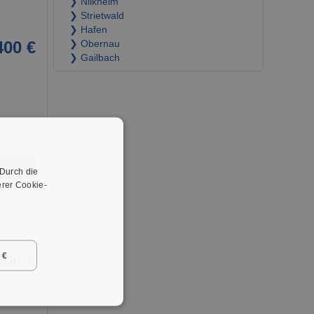
❯ Nilkheim
❯ Strietwald
❯ Hafen
400 €
❯ Obernau
❯ Gailbach
➜
 Durch die
rer Cookie-
5 m²
 €
800 €