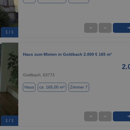
★
➦
1 / 1
Haus zum Mieten in Goldbach 2.000 € 165 m²
2.
Goldbach, 63773
Haus
ca. 165,00 m²
Zimmer 7
★
➦
1 / 1