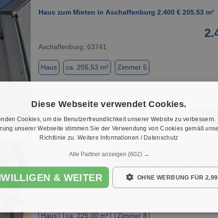
Haus zum Mieten in Aschaffenburg 2.400 € 205.53 m²
2.
Aschaffenburg, 63741
Haus
ca. 205,53 m²
Zimmer 5
Diese Webseite verwendet Cookies.
★
➦
nden Cookies, um die Benutzerfreundlichkeit unserer Website zu verbessern.
1 / 1
tzung unserer Webseite stimmen Sie der Verwendung von Cookies gemäß unse
Richtlinie zu.
Weitere Informationen / Datenschutz
Alle Partner anzeigen
(602) →
Haus zum Mieten in Aschaffenburg - Damm 2.800 € 22
NWILLIGEN & WEITER
OHNE WERBUNG FÜR 2,99
2.
Aschaffenburg - Damm, 63741
Haus
ca. 225,00 m²
Zimmer 8