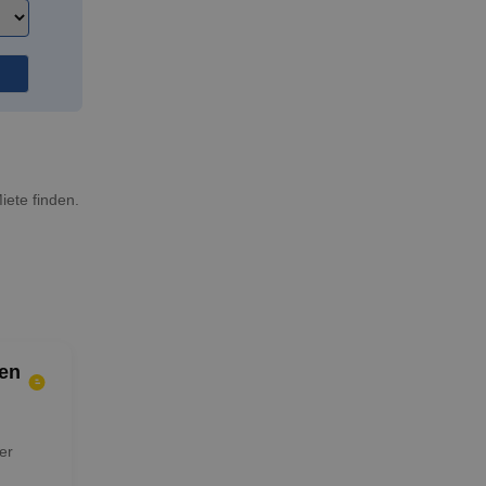
n
iete finden.
en
er