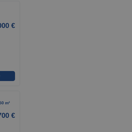
000 €
➜
50 m²
700 €