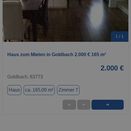
1 / 1
Haus zum Mieten in Goldbach 2.000 € 165 m²
2.000 €
Goldbach, 63773
Haus
ca. 165,00 m²
Zimmer 7
➜
★
➦