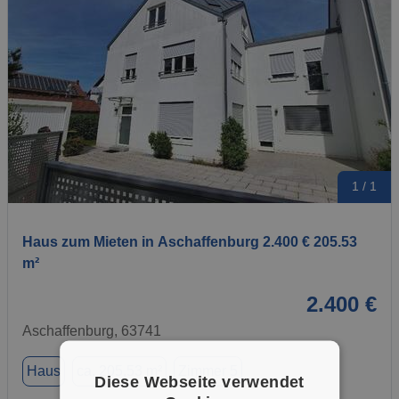
1 / 1
Haus zum Mieten in Aschaffenburg 2.400 € 205.53
m²
2.400 €
Aschaffenburg, 63741
Haus
ca. 205,53 m²
Zimmer 5
Diese Webseite verwendet