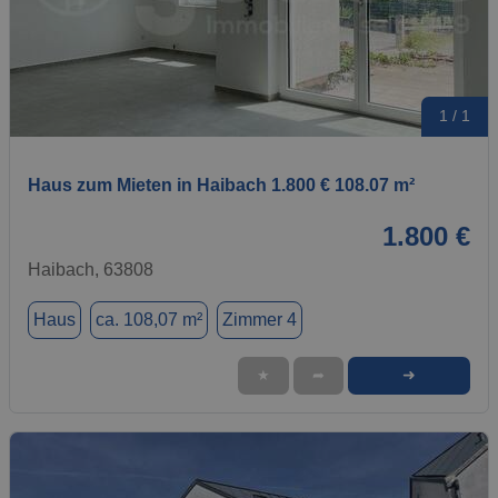
1 / 1
Haus zum Mieten in Haibach 1.800 € 108.07 m²
1.800 €
Haibach, 63808
Haus
ca. 108,07 m²
Zimmer 4
➜
★
➦