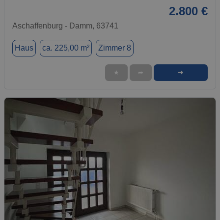
2.800 €
Aschaffenburg - Damm, 63741
Haus
ca. 225,00 m²
Zimmer 8
➜
★
➦