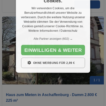
Cookies.
➜
★
➦
Wir verwenden Cookies, um die
Benutzerfreundlichkeit unserer Website zu
verbessern. Durch die weitere Nutzung unserer
Webseite stimmen Sie der Verwendung von
Cookies gemäß unserer Cookie-Richtlinie zu.
Weitere Informationen / Datenschutz
Alle Partner anzeigen
(602) →
EINWILLIGEN & WEITER
OHNE WERBUNG FÜR 2,99 €
1 / 1
Haus zum Mieten in Aschaffenburg - Damm 2.800 €
225 m²