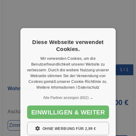
Diese Webseite verwendet
Cookies.
Wir verwenden Cookies, um die
Benutzerfreundlichkeit unserer Website zu
1 / 1
verbessern. Durch die weitere Nutzung unserer
Webseite stimmen Sie der Verwendung von
Cookies gemäß unserer Cookie-Richtlinie zu.
Weitere Informationen / Datenschutz
Wohnen auf Zeit in Aschaffenburg 800 €
Alle Partner anzeigen
(602) →
800 €
EINWILLIGEN & WEITER
Aschaffenburg, 63739
Zimmer
Zimmer 1
OHNE WERBUNG FÜR 2,99 €