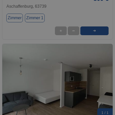
Aschaffenburg, 63739
Zimmer
Zimmer 1
➜
★
➦
1 / 1