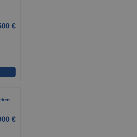
500 €
➜
eiten
900 €