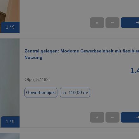
★
➦
1 / 9
Zentral gelegen: Moderne Gewerbeeinheit mit flexible
Nutzung
1.
Olpe, 57462
Gewerbeobjekt
ca. 110,00 m²
★
➦
1 / 9