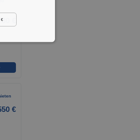
zu
780 €
 €
➜
mieten
550 €