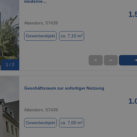
moderne…
1.
Attendorn, 57439
Gewerbeobjekt
ca. 7,10 m²
★
➦
1 / 2
Geschäftsraum zur sofortiger Nutzung
1.
Attendorn, 57439
Gewerbeobjekt
ca. 7,00 m²