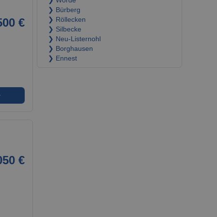
❯ Wörde
❯ Bürberg
500 €
❯ Röllecken
❯ Silbecke
❯ Neu-Listernohl
❯ Borghausen
❯ Ennest
➜
050 €