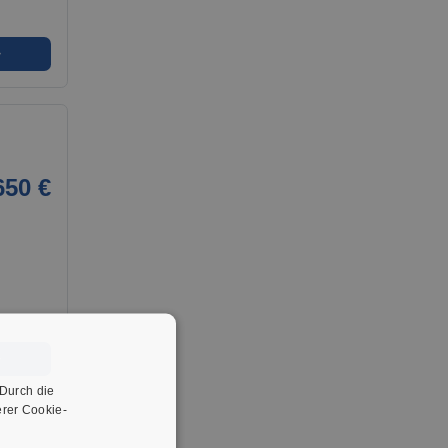
➜
650 €
➜
 Durch die
rer Cookie-