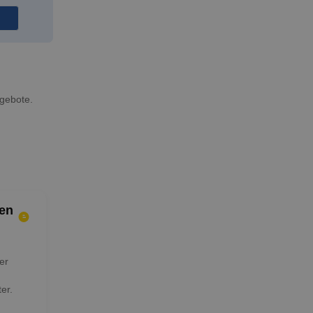
ngebote.
en
er
er.