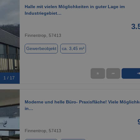
Halle mit vielen Möglichkeiten in guter Lage im
Industriegebiet…
3.
Finnentrop, 57413
Gewerbeobjekt
ca. 3,45 m²
★
➦
1 / 17
Moderne und helle Büro- Praxisfläche! Viele Möglichk
in…
Finnentrop, 57413