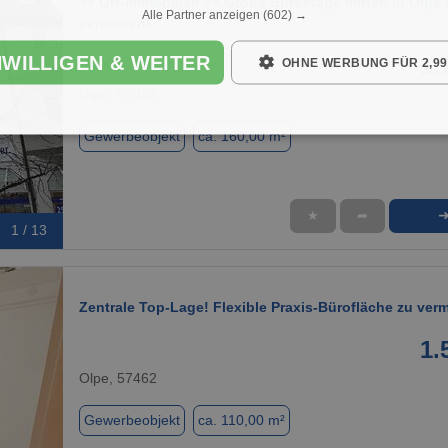
++ ON-Immobilien ++ Große Büroetage mitten in Olpe 
Alle Partner anzeigen
(602) →
vermieten!
NWILLIGEN & WEITER
1.
OHNE WERBUNG FÜR 2,99
Olpe, 57462
Gewerbeobjekt
ca. 160,00 m²
★
➦
1 / 13
Zentrale Top-Lage! Flexible Praxis-Bürofläche zu ver
1.
Olpe, 57462
Gewerbeobjekt
ca. 110,00 m²