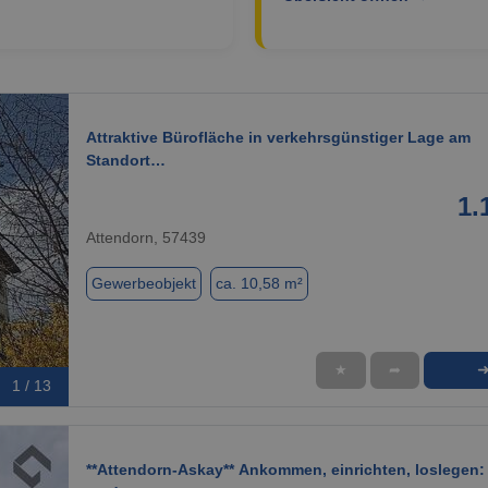
Attraktive Bürofläche in verkehrsgünstiger Lage am
Standort…
1.
Attendorn, 57439
Gewerbeobjekt
ca. 10,58 m²
★
➦
1 / 13
**Attendorn-Askay** Ankommen, einrichten, loslegen: