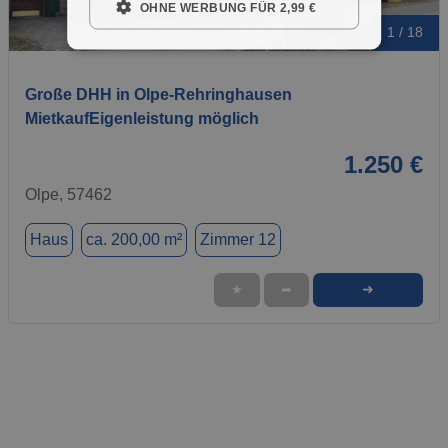
OHNE WERBUNG FÜR 2,99 €
1 / 18
Große DHH in Olpe-Rehringhausen
MietkaufEigenleistung möglich
1.250 €
Olpe, 57462
Haus
ca. 200,00 m²
Zimmer 12
➜
★
➦