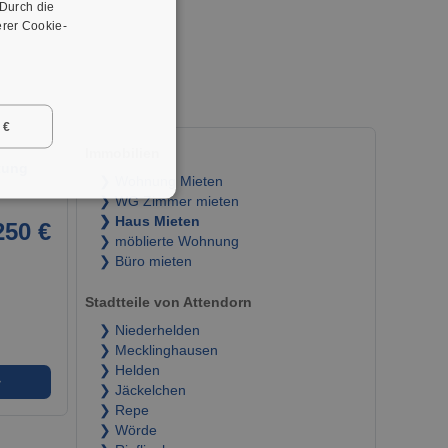
 Durch die
er.
rer Cookie-
 €
Immobilien
tung
❯ Wohnung Mieten
❯ WG Zimmer mieten
❯ Haus Mieten
250 €
❯ möblierte Wohnung
❯ Büro mieten
Stadtteile von Attendorn
❯ Niederhelden
❯ Mecklinghausen
❯ Helden
➜
❯ Jäckelchen
❯ Repe
❯ Wörde