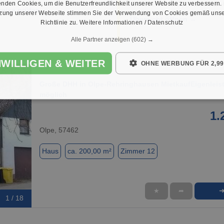
nden Cookies, um die Benutzerfreundlichkeit unserer Website zu verbessern.
Unternehmen & private Anbiet
reise prüfen →
tzung unserer Webseite stimmen Sie der Verwendung von Cookies gemäß unse
Übersicht öffnen →
Richtlinie zu.
Weitere Informationen / Datenschutz
Alle Partner anzeigen
(602) →
NWILLIGEN & WEITER
OHNE WERBUNG FÜR 2,99
Große DHH in Olpe-Rehringhausen MietkaufEigenleis
möglich
1.
Olpe, 57462
Haus
ca. 200,00 m²
Zimmer 12
★
➦
1 / 18