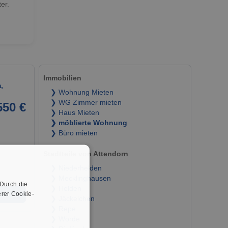
er.
Immobilien
,
❯ Wohnung Mieten
❯ WG Zimmer mieten
550 €
❯ Haus Mieten
❯ möblierte Wohnung
❯ Büro mieten
Stadtteile von Attendorn
❯ Niederhelden
❯ Mecklinghausen
 Durch die
❯ Helden
rer Cookie-
➜
❯ Jäckelchen
❯ Repe
❯ Wörde