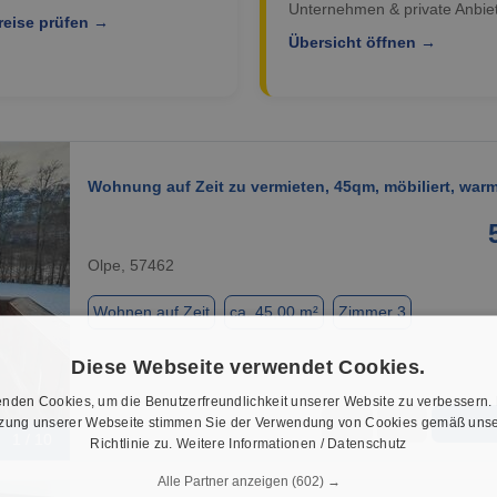
Unternehmen & private Anbiet
reise prüfen →
Übersicht öffnen →
Wohnung auf Zeit zu vermieten, 45qm, möbiliert, warm
Olpe, 57462
Wohnen auf Zeit
ca. 45,00 m²
Zimmer 3
Diese Webseite verwendet Cookies.
nden Cookies, um die Benutzerfreundlichkeit unserer Website zu verbessern.
tzung unserer Webseite stimmen Sie der Verwendung von Cookies gemäß unse
★
➦
1 / 10
Richtlinie zu.
Weitere Informationen / Datenschutz
Alle Partner anzeigen
(602) →