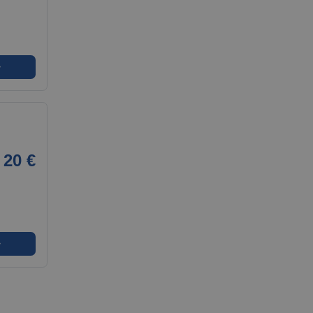
➜
20 €
➜