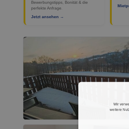
Bewerbungstipps, Bonität & die
Mietp
perfekte Anfrage.
Jetzt ansehen →
Wir verwe
weitere Nu