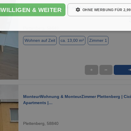
3er-WG (EIN Zimmer frei mit Anmeldung)
NWILLIGEN & WEITER
OHNE WERBUNG FÜR 2,99
Plettenberg, 58840
Wohnen auf Zeit
ca. 13,00 m²
Zimmer 1
★
➦
1 / 10
MonteurWohnung & MonteurZimmer Plettenberg | Cic
Apartments |…
Plettenberg, 58840