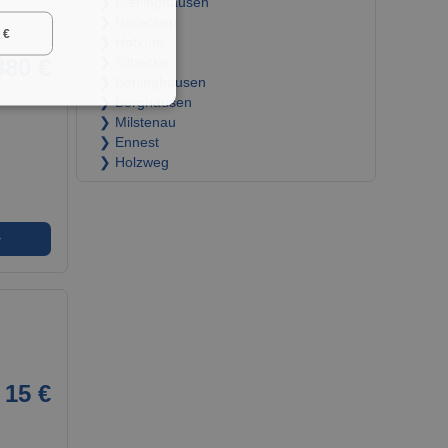
❯ Rieflinghausen
❯ Röllecken
 €
❯ Hofkühl
380 €
❯ Silbecke
❯ Berlinghausen
❯ Borghausen
❯ Milstenau
❯ Ennest
❯ Holzweg
➜
i
15 €