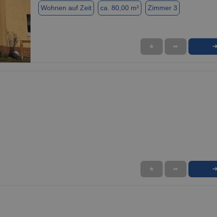
Wohnen auf Zeit
ca. 80,00 m²
Zimmer 3
★
➦
1 / 8
★
➦