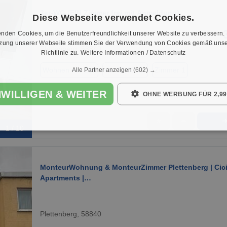
3er-WG (EIN Zimmer frei mit Anmeldung)
Diese Webseite verwendet Cookies.
nden Cookies, um die Benutzerfreundlichkeit unserer Website zu verbessern.
tzung unserer Webseite stimmen Sie der Verwendung von Cookies gemäß unse
Plettenberg, 58840
Richtlinie zu.
Weitere Informationen / Datenschutz
Wohnen auf Zeit
ca. 13,00 m²
Zimmer 1
Alle Partner anzeigen
(602) →
NWILLIGEN & WEITER
OHNE WERBUNG FÜR 2,99
★
➦
1 / 10
MonteurWohnung & MonteurZimmer Plettenberg | Cic
Apartments |…
Plettenberg, 58840