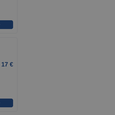
➜
17 €
➜