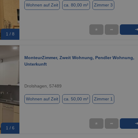
Wohnen auf Zeit
ca. 80,00 m²
Zimmer 3
★
➦
1 / 8
MonteurZimmer, Zweit Wohnung, Pendler Wohnung,
Unterkunft
Drolshagen, 57489
Wohnen auf Zeit
ca. 50,00 m²
Zimmer 1
★
➦
1 / 6