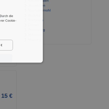
❯ Niederhelden
❯ Jäckelchen
❯ Neu-Listernohl
380 €
❯ Bürberg
 Durch die
❯ Biekhofen
rer Cookie-
❯ Ennest
❯ Petersburg
❯ Milstenau
❯ Holzweg
 €
➜
i
15 €