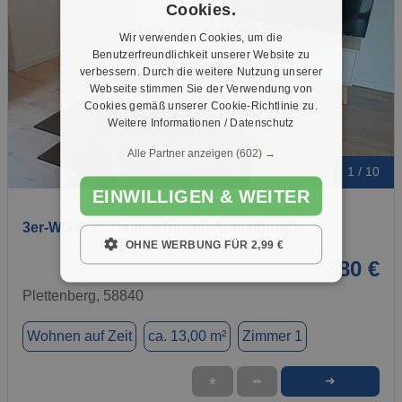
Cookies.
Wir verwenden Cookies, um die
Benutzerfreundlichkeit unserer Website zu
verbessern. Durch die weitere Nutzung unserer
Webseite stimmen Sie der Verwendung von
Cookies gemäß unserer Cookie-Richtlinie zu.
Weitere Informationen / Datenschutz
Alle Partner anzeigen
(602) →
1 / 10
EINWILLIGEN & WEITER
3er-WG (EIN Zimmer frei mit Anmeldung)
OHNE WERBUNG FÜR 2,99 €
380 €
Plettenberg, 58840
Wohnen auf Zeit
ca. 13,00 m²
Zimmer 1
➜
★
➦