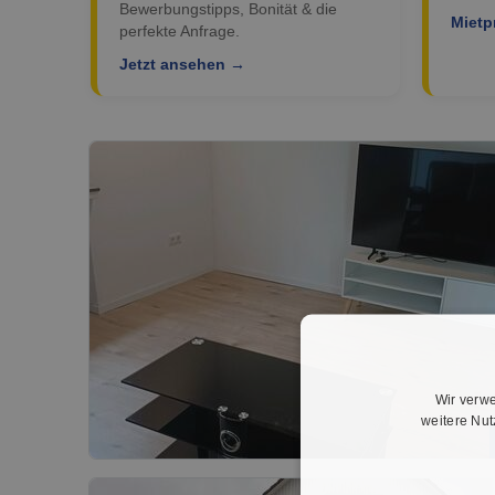
Bewerbungstipps, Bonität & die
Mietp
perfekte Anfrage.
Jetzt ansehen →
Wir verwe
weitere Nu