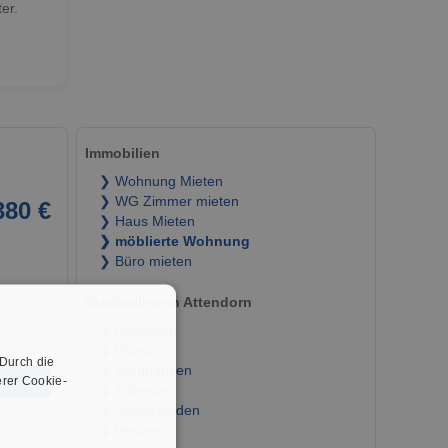
er.
Immobilien
❯ Wohnung Mieten
❯ WG Zimmer mieten
380 €
❯ Haus Mieten
❯ möblierte Wohnung
❯ Büro mieten
Stadtteile von Attendorn
❯ Röllecken
❯ Wörde
 Durch die
❯ Borghausen
rer Cookie-
➜
❯ Silbecke
❯ Niederhelden
❯ Helden