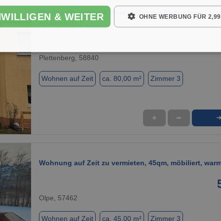
MonteurWohnung & MonteurZimmer Plettenberg | Cic
NWILLIGEN & WEITER
OHNE WERBUNG FÜR 2,99
Apartments |…
Plettenberg, 58840
Wohnen auf Zeit
ca. 80,00 m²
Zimmer 3
★
➦
1 / 8
Wohnung auf Zeit zu vermieten, 45qm, möbiliert, warm
Olpe, 57462
Wohnen auf Zeit
ca. 45,00 m²
Zimmer 3