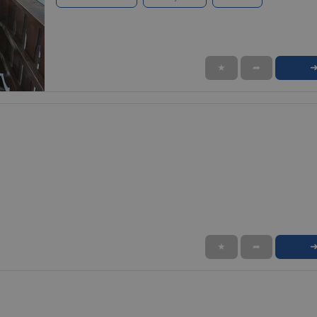
★
➦
1 / 10
★
➦