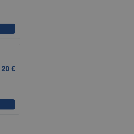
➜
20 €
➜