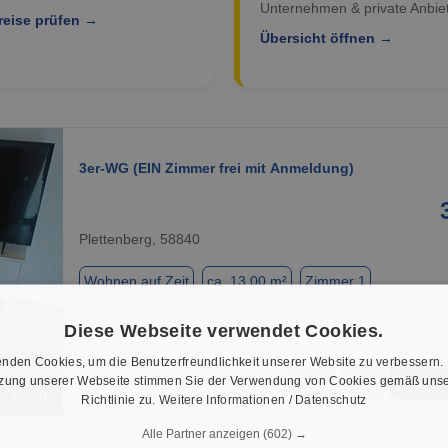
Unternehmen & private Anbiet
reise prüfen →
Übersicht öffnen →
3er-WG (EIN Zimmer frei mit Anmeldung)
Plettenberg, 58840
Wohnen auf Zeit
ca. 13,00 m²
Zimmer 1
Diese Webseite verwendet Cookies.
nden Cookies, um die Benutzerfreundlichkeit unserer Website zu verbessern.
tzung unserer Webseite stimmen Sie der Verwendung von Cookies gemäß unse
★
➦
1 / 10
Richtlinie zu.
Weitere Informationen / Datenschutz
Alle Partner anzeigen
(602) →