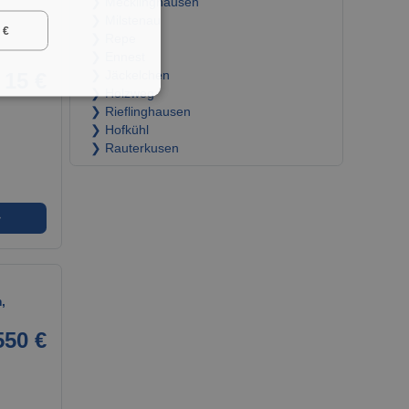
❯ Mecklinghausen
❯ Milstenau
i
 €
❯ Repe
❯ Ennest
15 €
❯ Jäckelchen
❯ Holzweg
❯ Rieflinghausen
❯ Hofkühl
❯ Rauterkusen
➜
,
550 €