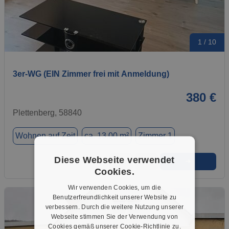
1 / 10
3er-WG (EIN Zimmer frei mit Anmeldung)
380 €
Plettenberg, 58840
Wohnen auf Zeit
ca. 13,00 m²
Zimmer 1
Diese Webseite verwendet
➜
★
➦
Cookies.
Wir verwenden Cookies, um die
Benutzerfreundlichkeit unserer Website zu
verbessern. Durch die weitere Nutzung unserer
Webseite stimmen Sie der Verwendung von
Cookies gemäß unserer Cookie-Richtlinie zu.