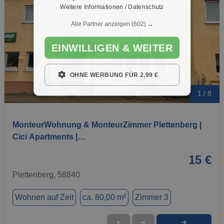
Weitere Informationen / Datenschutz
Alle Partner anzeigen
(602) →
EINWILLIGEN & WEITER
OHNE WERBUNG FÜR 2,99 €
1 / 8
MonteurWohnung & MonteurZimmer Plettenberg |
Cici Apartments |…
15 €
Plettenberg, 58840
Wohnen auf Zeit
ca. 80,00 m²
Zimmer 3
➜
★
➦