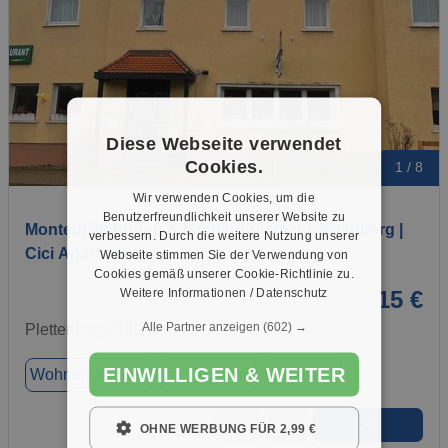
Diese Webseite verwendet
Cookies.
1 / 8
Wir verwenden Cookies, um die
Benutzerfreundlichkeit unserer Website zu
MonteurWohnung & MonteurZimmer Plettenberg |
verbessern. Durch die weitere Nutzung unserer
Cici Apartments |…
Webseite stimmen Sie der Verwendung von
Cookies gemäß unserer Cookie-Richtlinie zu.
Weitere Informationen / Datenschutz
15 €
Alle Partner anzeigen
(602) →
Plettenberg, 58840
EINWILLIGEN & WEITER
Wohnen auf Zeit
ca. 80,00 m²
Zimmer 3
➜
★
➦
OHNE WERBUNG FÜR 2,99 €