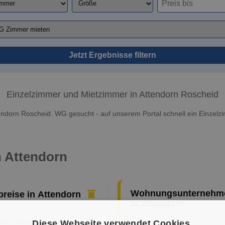
Jetzt Ergebnisse filtern
Einzelzimmer und Mietzimmer in Attendorn Roscheid
endorn Roscheid. WG gesucht - auf unserem Portal schnell ein Einzelz
n Attendorn
Wohnungsunternehm
preise in Attendorn
in Attendorn
iete, Nebenkosten &
Diese Webseite verwendet Cookies.