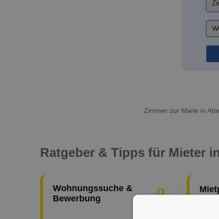
Zimmer zur Miete in Att
Ratgeber & Tipps für Mieter i
Wohnungssuche &
Miet
Bewerbung
Kaltm