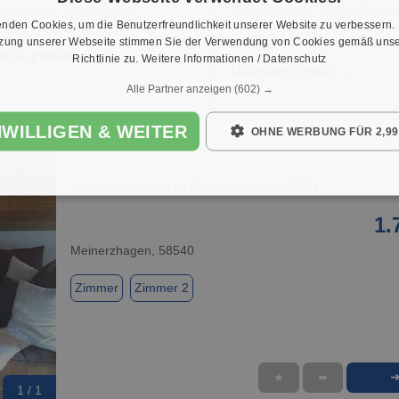
Die wichtigsten Vermieter in d
ichswerte – so liegen die
nden Cookies, um die Benutzerfreundlichkeit unserer Website zu verbessern.
Region – Genossenschaften,
 in Attendorn aktuell.
tzung unserer Webseite stimmen Sie der Verwendung von Cookies gemäß unse
Unternehmen & private Anbiet
reise prüfen →
Richtlinie zu.
Weitere Informationen / Datenschutz
Übersicht öffnen →
Alle Partner anzeigen
(602) →
NWILLIGEN & WEITER
OHNE WERBUNG FÜR 2,99
Wohnen auf Zeit in Meinerzhagen 1.700 €
1.
Meinerzhagen, 58540
Zimmer
Zimmer 2
★
➦
1 / 1