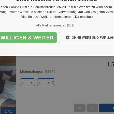
Die wichtigsten Vermieter in d
ichswerte – so liegen die
nden Cookies, um die Benutzerfreundlichkeit unserer Website zu verbessern.
Region – Genossenschaften,
 in Attendorn aktuell.
tzung unserer Webseite stimmen Sie der Verwendung von Cookies gemäß unse
Unternehmen & private Anbiet
reise prüfen →
Richtlinie zu.
Weitere Informationen / Datenschutz
Übersicht öffnen →
Alle Partner anzeigen
(602) →
NWILLIGEN & WEITER
OHNE WERBUNG FÜR 2,99
Wohnen auf Zeit in Meinerzhagen 1.700 €
1.
Meinerzhagen, 58540
Zimmer
Zimmer 2
★
➦
1 / 1