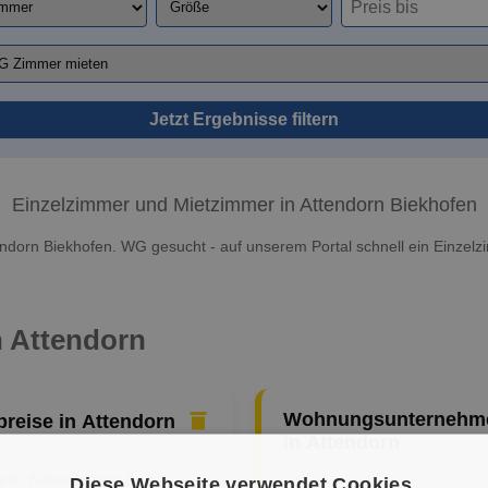
Jetzt Ergebnisse filtern
Einzelzimmer und Mietzimmer in Attendorn Biekhofen
endorn Biekhofen. WG gesucht - auf unserem Portal schnell ein Einzelz
n Attendorn
Wohnungsunternehm
preise in Attendorn
in Attendorn
iete, Nebenkosten &
Diese Webseite verwendet Cookies.