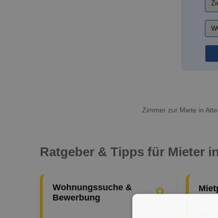
Zimmer zur Miete in Att
Ratgeber & Tipps für Mieter i
Wohnungssuche &
Miet
Bewerbung
Kaltm