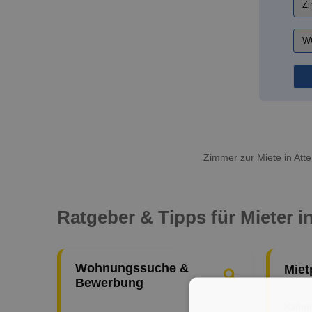
Zimmer zur Miete in Att
Ratgeber & Tipps für Mieter i
Wohnungssuche &
Miet
Bewerbung
Kaltm