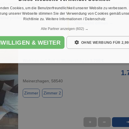
Die wichtigsten Vermieter in d
ichswerte – so liegen die
nden Cookies, um die Benutzerfreundlichkeit unserer Website zu verbessern.
Region – Genossenschaften,
 in Attendorn aktuell.
tzung unserer Webseite stimmen Sie der Verwendung von Cookies gemäß unse
Unternehmen & private Anbiet
reise prüfen →
Richtlinie zu.
Weitere Informationen / Datenschutz
Übersicht öffnen →
Alle Partner anzeigen
(602) →
NWILLIGEN & WEITER
OHNE WERBUNG FÜR 2,99
Wohnen auf Zeit in Meinerzhagen 1.700 €
1.
Meinerzhagen, 58540
Zimmer
Zimmer 2
★
➦
1 / 1