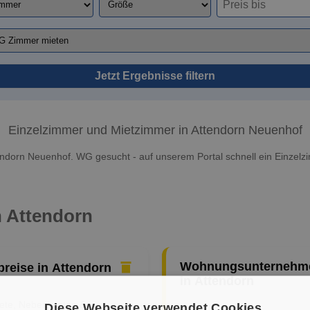
Jetzt Ergebnisse filtern
Einzelzimmer und Mietzimmer in Attendorn Neuenhof
endorn Neuenhof. WG gesucht - auf unserem Portal schnell ein Einzelz
n Attendorn
Wohnungsunternehm
preise in Attendorn
in Attendorn
iete, Nebenkosten &
Diese Webseite verwendet Cookies.