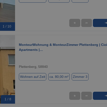
★
➦
1 / 10
MonteurWohnung & MonteurZimmer Plettenberg | Cic
Apartments |…
Plettenberg, 58840
Wohnen auf Zeit
ca. 80,00 m²
Zimmer 3
★
➦
1 / 8