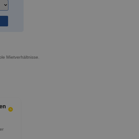
ble Mietverhältnisse.
en
er