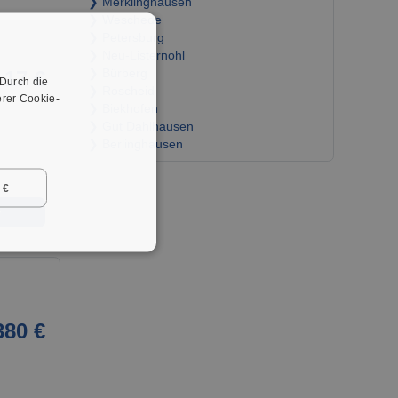
❯ Merklinghausen
❯ Weschede
❯ Petersburg
❯ Neu-Listernohl
17 €
❯ Bürberg
 Durch die
❯ Roscheid
rer Cookie-
❯ Biekhofen
❯ Gut Dahlhausen
❯ Berlinghausen
 €
➜
380 €