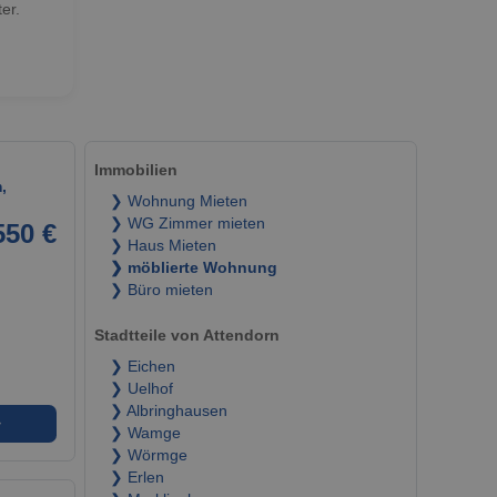
er.
Immobilien
,
❯ Wohnung Mieten
❯ WG Zimmer mieten
550 €
❯ Haus Mieten
❯ möblierte Wohnung
❯ Büro mieten
Stadtteile von Attendorn
❯ Eichen
❯ Uelhof
❯ Albringhausen
➜
❯ Wamge
❯ Wörmge
❯ Erlen