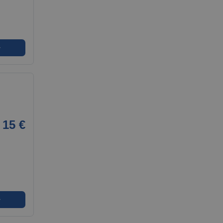
➜
i
15 €
➜