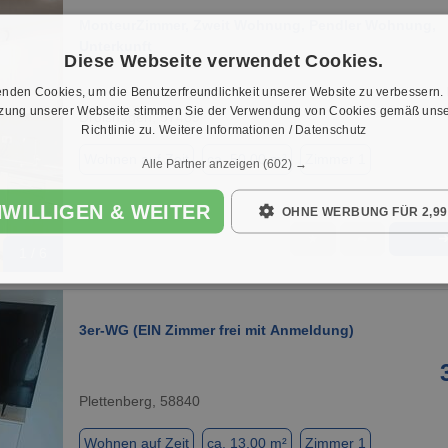
MonteurZimmer, Zweit Wohnung, Pendler Wohnung,
Unterkunft
Diese Webseite verwendet Cookies.
nden Cookies, um die Benutzerfreundlichkeit unserer Website zu verbessern.
tzung unserer Webseite stimmen Sie der Verwendung von Cookies gemäß unse
Drolshagen, 57489
Richtlinie zu.
Weitere Informationen / Datenschutz
Wohnen auf Zeit
ca. 50,00 m²
Zimmer 1
Alle Partner anzeigen
(602) →
NWILLIGEN & WEITER
OHNE WERBUNG FÜR 2,99
★
➦
1 / 6
3er-WG (EIN Zimmer frei mit Anmeldung)
Plettenberg, 58840
Wohnen auf Zeit
ca. 13,00 m²
Zimmer 1