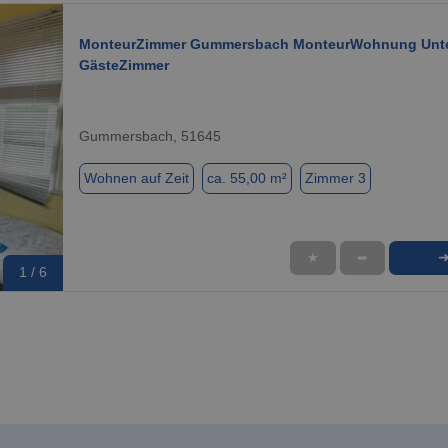
MonteurZimmer Gummersbach MonteurWohnung Unte
GästeZimmer
Gummersbach, 51645
Wohnen auf Zeit
ca. 55,00 m²
Zimmer 3
★
➦
1 / 6