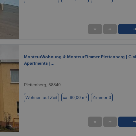
★
➦
1 / 10
MonteurWohnung & MonteurZimmer Plettenberg | Cic
Apartments |…
Plettenberg, 58840
Wohnen auf Zeit
ca. 80,00 m²
Zimmer 3
★
➦
1 / 8