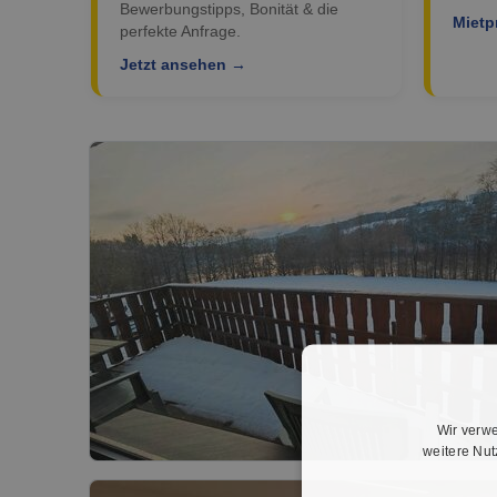
Bewerbungstipps, Bonität & die
Mietp
perfekte Anfrage.
Jetzt ansehen →
Wir verwe
weitere Nu