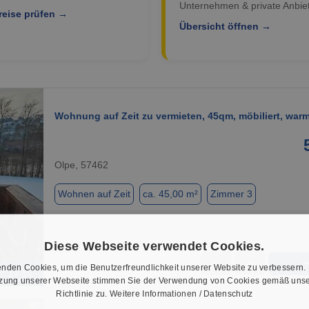
Unternehmen & private Anbiet
reise prüfen →
Übersicht öffnen →
Wohnung auf Zeit zu vermieten, 45qm, möbiliert, warm
Olpe, 57462
Wohnen auf Zeit
ca. 45,00 m²
Zimmer 3
Diese Webseite verwendet Cookies.
★
➦
nden Cookies, um die Benutzerfreundlichkeit unserer Website zu verbessern.
1 / 10
tzung unserer Webseite stimmen Sie der Verwendung von Cookies gemäß unse
Richtlinie zu.
Weitere Informationen / Datenschutz