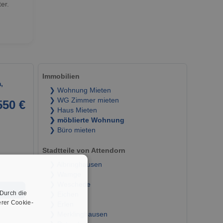
er.
Immobilien
,
❯ Wohnung Mieten
❯ WG Zimmer mieten
550 €
❯ Haus Mieten
❯ möblierte Wohnung
❯ Büro mieten
Stadtteile von Attendorn
❯ Albringhausen
❯ Wamge
❯ Weschede
➜
 Durch die
❯ Eichen
rer Cookie-
❯ Erlen
❯ Merklinghausen