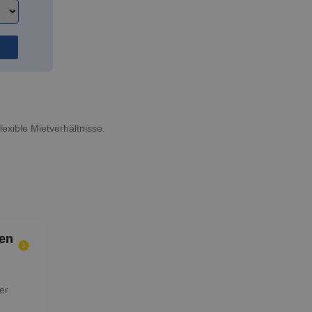
exible Mietverhältnisse.
en
er