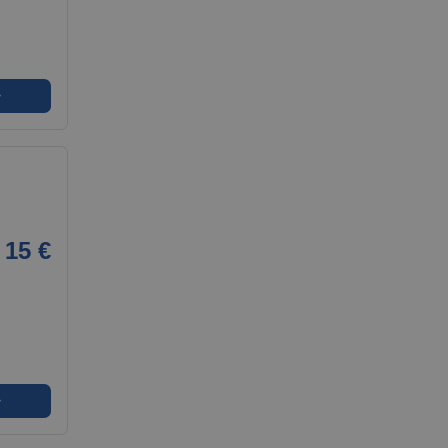
➜
i
15 €
➜