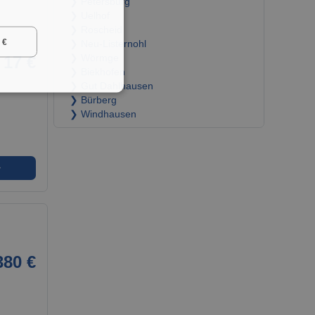
❯ Petersburg
❯ Uelhof
❯ Roscheid
 €
❯ Neu-Listernohl
17 €
❯ Wörmge
❯ Biekhofen
❯ Gut Dahlhausen
❯ Bürberg
❯ Windhausen
➜
380 €