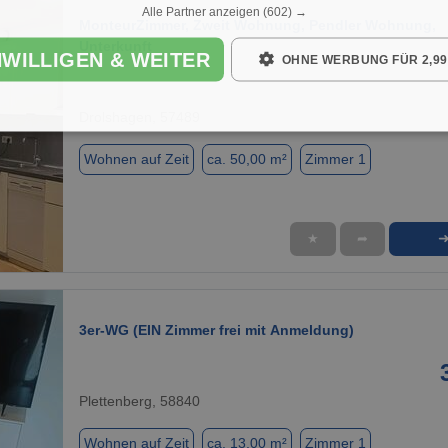
Alle Partner anzeigen
(602) →
MonteurZimmer, Zweit Wohnung, Pendler Wohnung,
Unterkunft
NWILLIGEN & WEITER
OHNE WERBUNG FÜR 2,99
Drolshagen, 57489
Wohnen auf Zeit
ca. 50,00 m²
Zimmer 1
★
➦
1 / 6
3er-WG (EIN Zimmer frei mit Anmeldung)
Plettenberg, 58840
Wohnen auf Zeit
ca. 13,00 m²
Zimmer 1