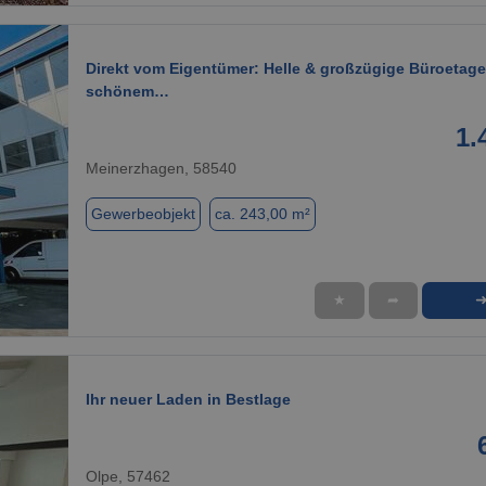
Direkt vom Eigentümer: Helle & großzügige Büroetage
schönem…
1.
Meinerzhagen, 58540
Gewerbeobjekt
ca. 243,00 m²
★
➦
1 / 13
Ihr neuer Laden in Bestlage
Olpe, 57462