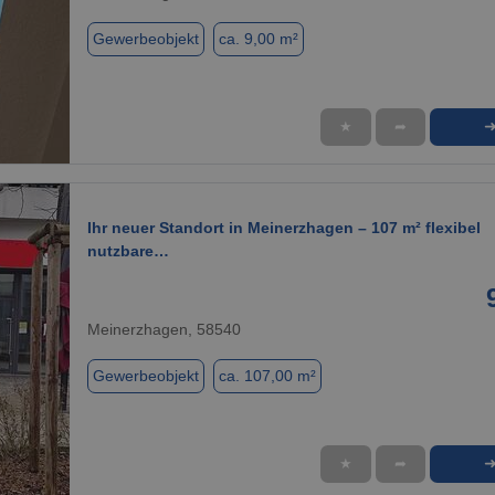
Gewerbeobjekt
ca. 9,00 m²
★
➦
1 / 5
Ihr neuer Standort in Meinerzhagen – 107 m² flexibel
nutzbare…
Meinerzhagen, 58540
Gewerbeobjekt
ca. 107,00 m²
★
➦
1 / 2