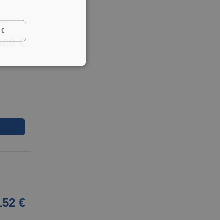
ten
 €
600 €
➜
152 €