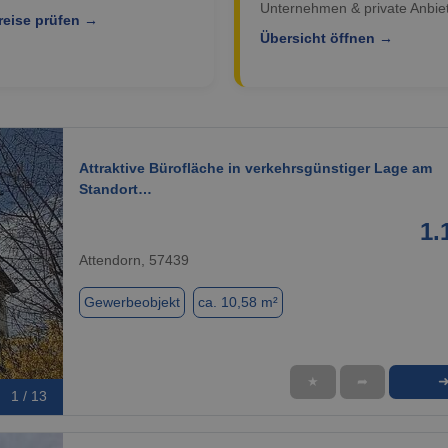
Unternehmen & private Anbiet
reise prüfen →
Übersicht öffnen →
Attraktive Bürofläche in verkehrsgünstiger Lage am
Standort…
1.
Attendorn, 57439
Gewerbeobjekt
ca. 10,58 m²
★
➦
1 / 13