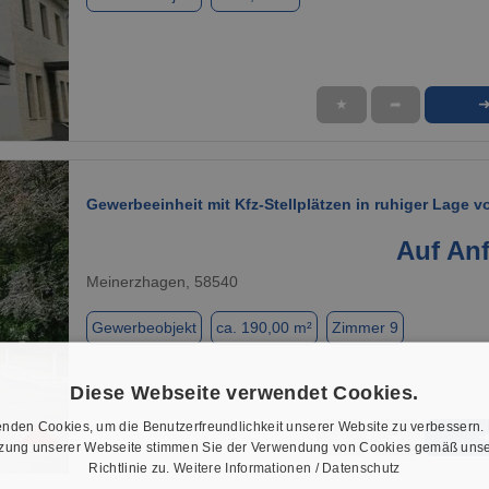
★
➦
1 / 7
Gewerbeeinheit mit Kfz-Stellplätzen in ruhiger Lage 
Auf An
Meinerzhagen, 58540
Gewerbeobjekt
ca. 190,00 m²
Zimmer 9
Diese Webseite verwendet Cookies.
nden Cookies, um die Benutzerfreundlichkeit unserer Website zu verbessern.
★
➦
tzung unserer Webseite stimmen Sie der Verwendung von Cookies gemäß unse
1 / 15
Richtlinie zu.
Weitere Informationen / Datenschutz