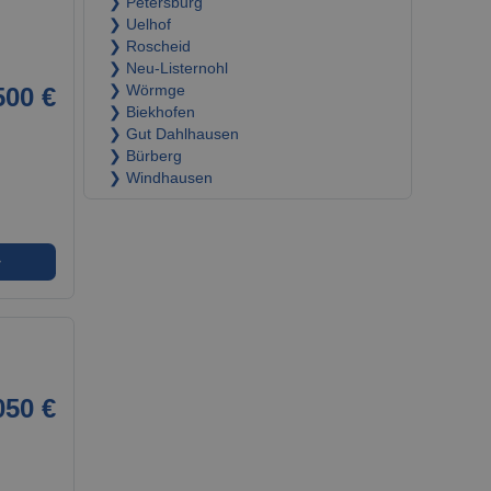
❯ Petersburg
❯ Uelhof
❯ Roscheid
❯ Neu-Listernohl
500 €
❯ Wörmge
❯ Biekhofen
❯ Gut Dahlhausen
❯ Bürberg
❯ Windhausen
➜
050 €