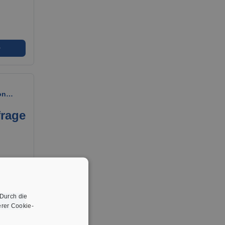
➜
von…
frage
 Durch die
➜
rer Cookie-