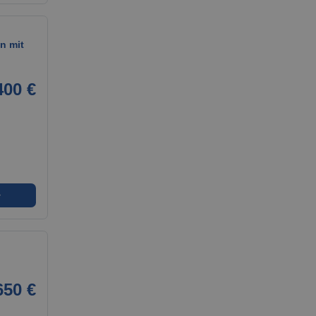
n mit
400 €
➜
650 €