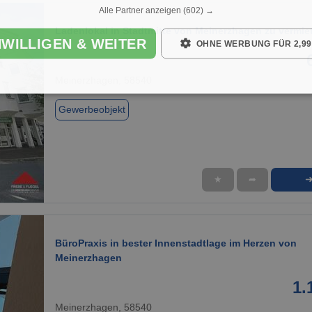
Alle Partner anzeigen
(602) →
Ladenlokal in Stadtmitte von Meinerzhagen zu vermie
NWILLIGEN & WEITER
OHNE WERBUNG FÜR 2,99
Meinerzhagen, 58540
Gewerbeobjekt
★
➦
1 / 3
BüroPraxis in bester Innenstadtlage im Herzen von
Meinerzhagen
1.
Meinerzhagen, 58540