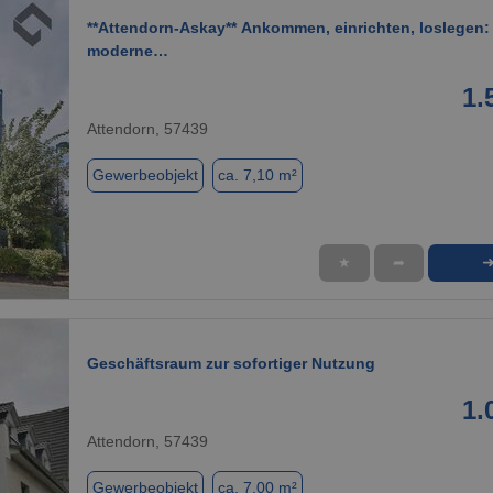
**Attendorn-Askay** Ankommen, einrichten, loslegen:
moderne…
1.
Attendorn, 57439
Gewerbeobjekt
ca. 7,10 m²
★
➦
1 / 2
Geschäftsraum zur sofortiger Nutzung
1.
Attendorn, 57439
Gewerbeobjekt
ca. 7,00 m²