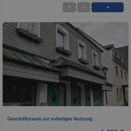
➜
★
➦
1 / 7
Geschäftsraum zur sofortiger Nutzung