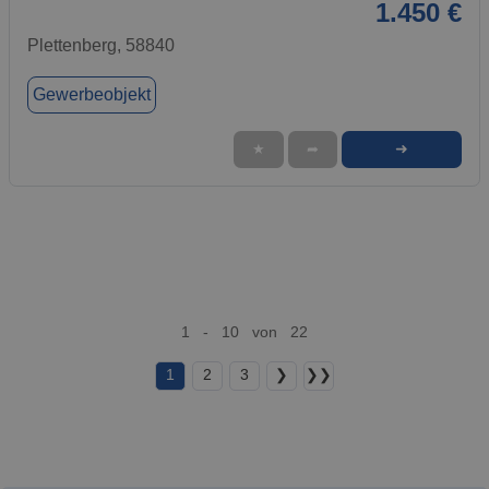
1.450 €
Plettenberg, 58840
Gewerbeobjekt
➜
★
➦
1 - 10 von 22
1
2
3
❯
❯❯