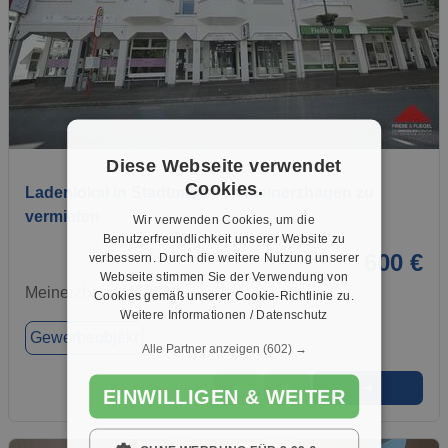
1 / 3
Diese Webseite verwendet
Cookies.
Ladenlokal in Stadtmitte von Meinerzhagen zu
vermieten
Wir verwenden Cookies, um die
Benutzerfreundlichkeit unserer Website zu
600 €
verbessern. Durch die weitere Nutzung unserer
Webseite stimmen Sie der Verwendung von
Meinerzhagen, 58540
Cookies gemäß unserer Cookie-Richtlinie zu.
Weitere Informationen / Datenschutz
Gewerbeobjekt
Alle Partner anzeigen
(602) →
➜
★
➦
EINWILLIGEN & WEITER