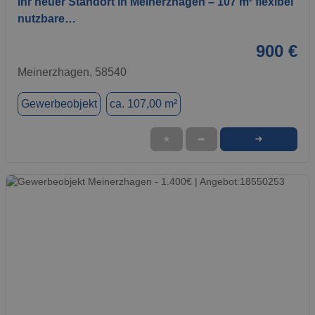
Ihr neuer Standort in Meinerzhagen – 107 m² flexibel
nutzbare…
900 €
Meinerzhagen, 58540
Gewerbeobjekt
ca. 107,00 m²
➜
★
➦