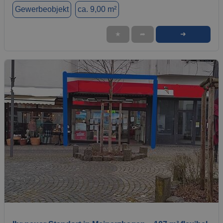
Gewerbeobjekt
ca. 9,00 m²
➜
★
➦
1 / 2