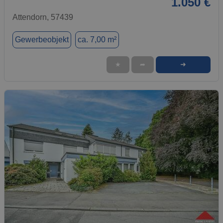
1.050 €
Attendorn, 57439
Gewerbeobjekt
ca. 7,00 m²
➜
★
➦