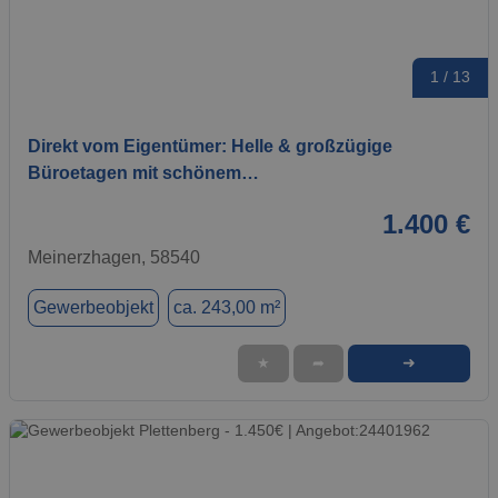
1 / 13
Direkt vom Eigentümer: Helle & großzügige
Büroetagen mit schönem…
1.400 €
Meinerzhagen, 58540
Gewerbeobjekt
ca. 243,00 m²
➜
★
➦