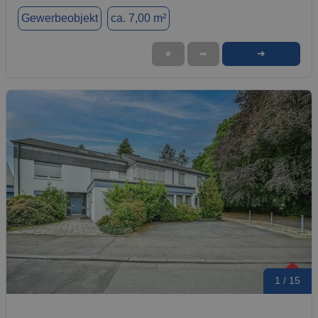
Gewerbeobjekt
ca. 7,00 m²
➜
★
➦
1 / 15