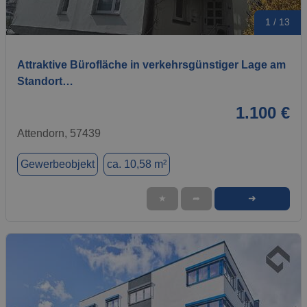
1 / 13
Attraktive Bürofläche in verkehrsgünstiger Lage am
Standort…
1.100 €
Attendorn, 57439
Gewerbeobjekt
ca. 10,58 m²
➜
★
➦