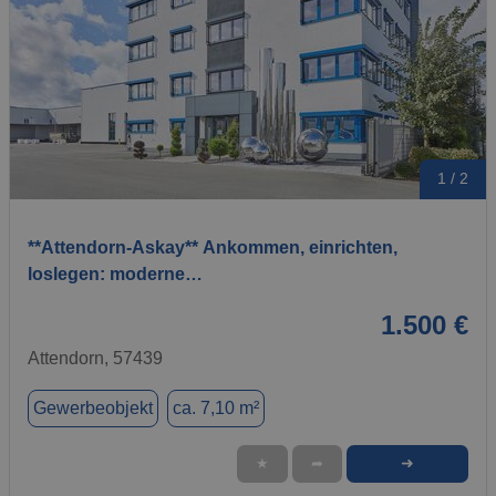
1 / 2
**Attendorn-Askay** Ankommen, einrichten,
loslegen: moderne…
1.500 €
Attendorn, 57439
Gewerbeobjekt
ca. 7,10 m²
➜
★
➦