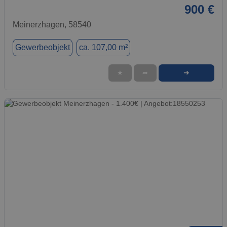
900 €
Meinerzhagen, 58540
Gewerbeobjekt
ca. 107,00 m²
➜
★
➦