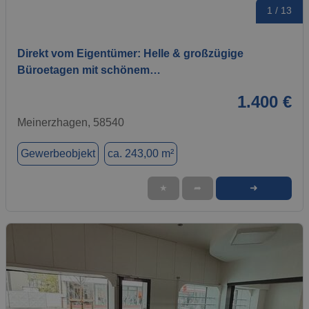
1 / 13
Direkt vom Eigentümer: Helle & großzügige
Büroetagen mit schönem…
1.400 €
Meinerzhagen, 58540
Gewerbeobjekt
ca. 243,00 m²
➜
★
➦