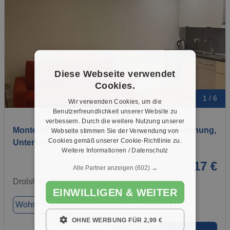
Diese Webseite verwendet
Cookies.
1 / 6
Wir verwenden Cookies, um die
Benutzerfreundlichkeit unserer Website zu
verbessern. Durch die weitere Nutzung unserer
MonteurZimmer, Zweit Wohnung, Pendler Wohnung,
Webseite stimmen Sie der Verwendung von
Cookies gemäß unserer Cookie-Richtlinie zu.
Unterkunft
Weitere Informationen / Datenschutz
17 €
Alle Partner anzeigen
(602) →
Drolshagen, 57489
EINWILLIGEN & WEITER
Wohnen auf Zeit
ca. 50,00 m²
Zimmer 1
OHNE WERBUNG FÜR 2,99 €