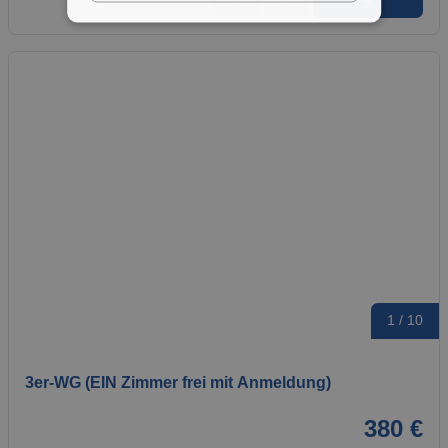
➜
★
➦
1 / 10
3er-WG (EIN Zimmer frei mit Anmeldung)
380 €