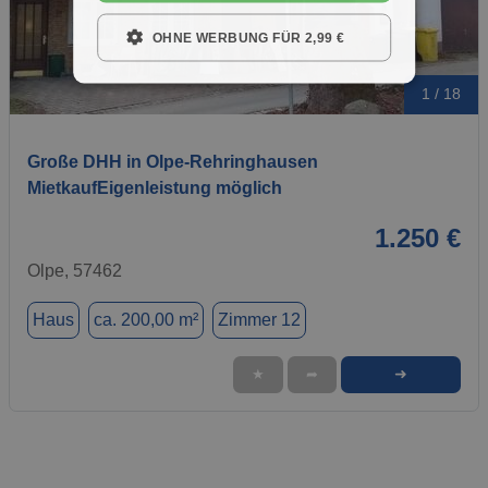
OHNE WERBUNG FÜR 2,99 €
1 / 18
Große DHH in Olpe-Rehringhausen
MietkaufEigenleistung möglich
1.250 €
Olpe, 57462
Haus
ca. 200,00 m²
Zimmer 12
➜
★
➦