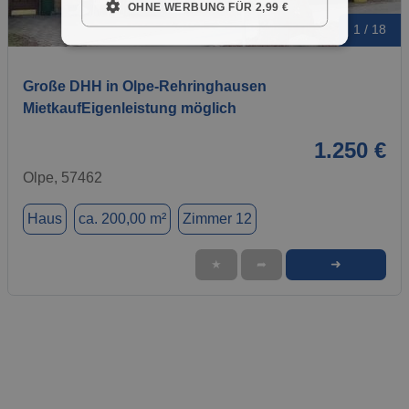
OHNE WERBUNG FÜR 2,99 €
1 / 18
Große DHH in Olpe-Rehringhausen
MietkaufEigenleistung möglich
1.250 €
Olpe, 57462
Haus
ca. 200,00 m²
Zimmer 12
➜
★
➦