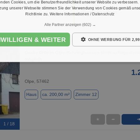
nden Cookies, um die Benutzerfreundlichkeit unserer Website zu verbessern.
Unternehmen & private Anbiet
reise prüfen →
tzung unserer Webseite stimmen Sie der Verwendung von Cookies gemäß unse
Übersicht öffnen →
Richtlinie zu.
Weitere Informationen / Datenschutz
Alle Partner anzeigen
(602) →
NWILLIGEN & WEITER
OHNE WERBUNG FÜR 2,99
Große DHH in Olpe-Rehringhausen MietkaufEigenleis
möglich
1.
Olpe, 57462
Haus
ca. 200,00 m²
Zimmer 12
★
➦
1 / 18