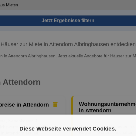
Jetzt Ergebnisse filtern
Häuser zur Miete in Attendorn Albringhausen entdecken
 in Attendorn Albringhausen. Jetzt aktuelle Angebote für Häuser zur M
n Attendorn
Wohnungsunternehm
preise in Attendorn
in Attendorn
iete, Nebenkosten &
Die wichtigsten Vermieter in d
ichswerte – so liegen die
Diese Webseite verwendet Cookies.
Region – Genossenschaften,
 in Attendorn aktuell.