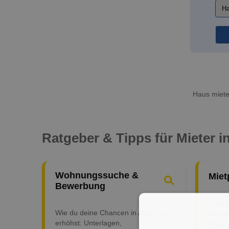
Haus mieten
Ratgeber & Tipps für Mieter i
Wohnungssuche &
Miet
Bewerbung
Kaltm
Wie du deine Chancen in Attendorn
Vergle
erhöhst: Unterlagen,
Preise