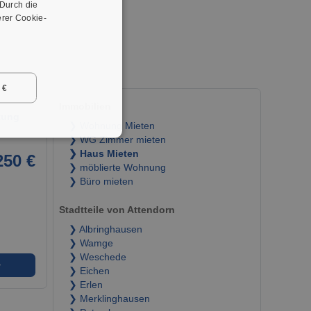
 Durch die
er.
rer Cookie-
 €
Immobilien
tung
❯ Wohnung Mieten
❯ WG Zimmer mieten
❯ Haus Mieten
250 €
❯ möblierte Wohnung
❯ Büro mieten
Stadtteile von Attendorn
❯ Albringhausen
❯ Wamge
❯ Weschede
➜
❯ Eichen
❯ Erlen
❯ Merklinghausen