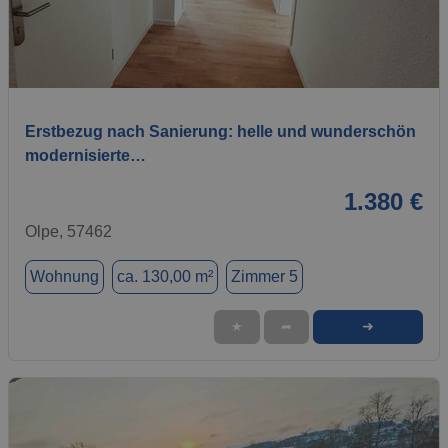
1 / 9
Erstbezug nach Sanierung: helle und wunderschön
modernisierte…
1.380 €
Olpe, 57462
Wohnung
ca. 130,00 m²
Zimmer 5
➜
★
➦