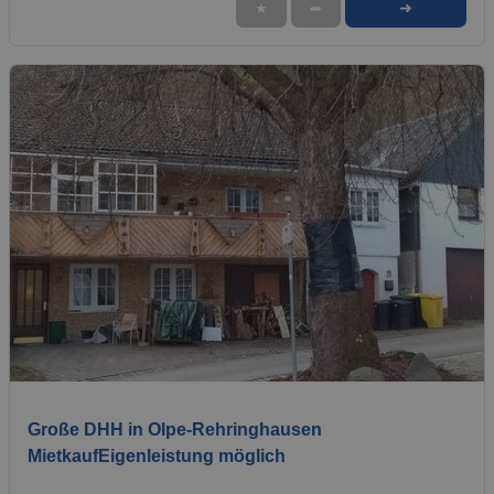
➜
★
➦
1 / 18
Große DHH in Olpe-Rehringhausen
MietkaufEigenleistung möglich