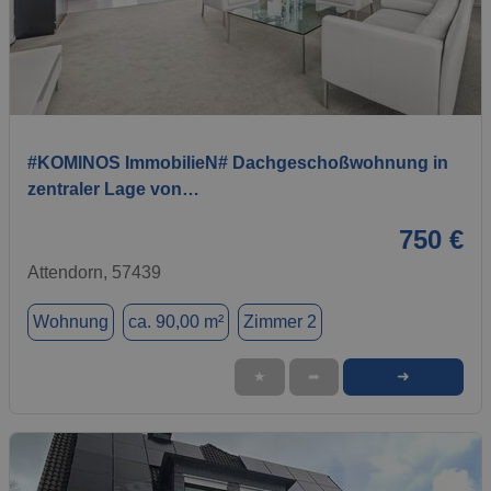
1 / 5
#KOMINOS ImmobilieN# Dachgeschoßwohnung in
zentraler Lage von…
750 €
Attendorn, 57439
Wohnung
ca. 90,00 m²
Zimmer 2
➜
★
➦