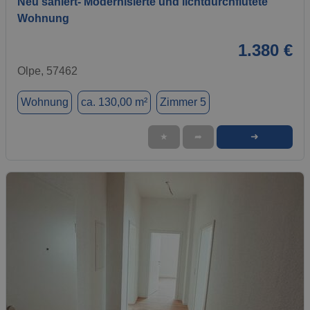
Neu saniert- Modernisierte und lichtdurchflutete
Wohnung
1.380 €
Olpe, 57462
Wohnung
ca. 130,00 m²
Zimmer 5
➜
★
➦