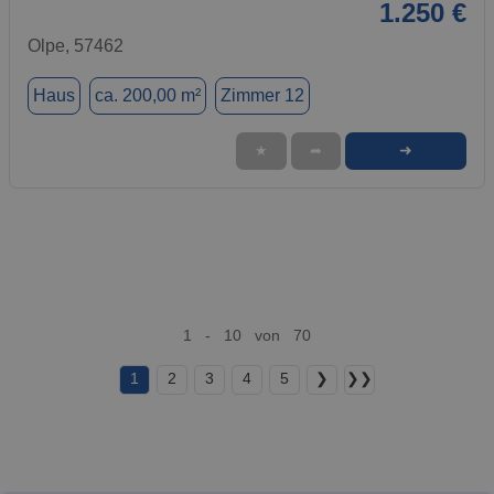
1.250 €
Olpe, 57462
Haus
ca. 200,00 m²
Zimmer 12
➜
★
➦
1 - 10 von 70
1
2
3
4
5
❯
❯❯