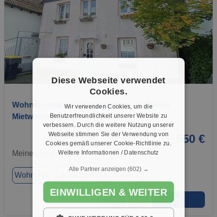
1 / 6
Diese Webseite verwendet
Cookies.
Wohnen mitten im Stadtzentrum - 4-Zimmer
Wir verwenden Cookies, um die
Benutzerfreundlichkeit unserer Website zu
Mietwohnung mit Terrasse
verbessern. Durch die weitere Nutzung unserer
Webseite stimmen Sie der Verwendung von
550 €
Cookies gemäß unserer Cookie-Richtlinie zu.
Weitere Informationen / Datenschutz
Meinerzhagen, 58540
Alle Partner anzeigen
(602) →
Wohnung
ca. 85,00 m²
Zimmer 3
EINWILLIGEN & WEITER
➜
★
➦