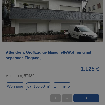
1 / 13
Attendorn: Großzügige MaisonetteWohnung mit
separaten Eingang,…
1.125 €
Attendorn, 57439
Wohnung
ca. 150,00 m²
Zimmer 5
➜
★
➦