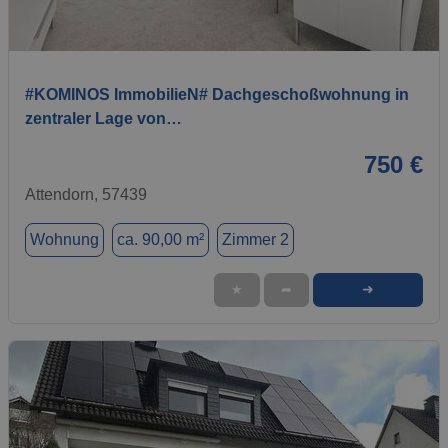
1 / 5
#KOMINOS ImmobilieN# Dachgeschoßwohnung in
zentraler Lage von…
750 €
Attendorn, 57439
Wohnung
ca. 90,00 m²
Zimmer 2
➜
★
➦