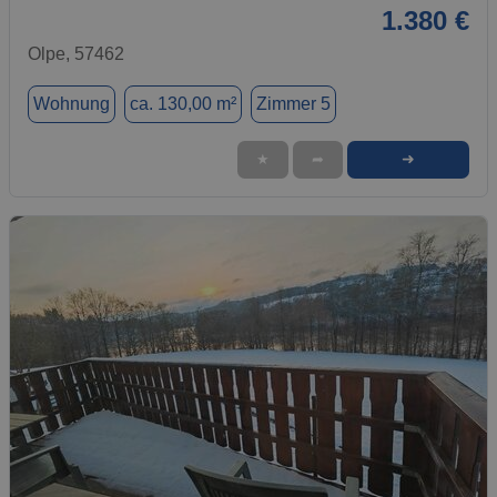
1.380 €
Olpe, 57462
Wohnung
ca. 130,00 m²
Zimmer 5
➜
★
➦