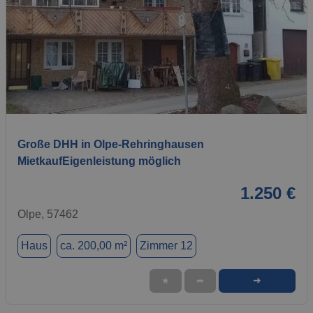
1 / 18
Große DHH in Olpe-Rehringhausen
MietkaufEigenleistung möglich
1.250 €
Olpe, 57462
Haus
ca. 200,00 m²
Zimmer 12
➜
★
➦