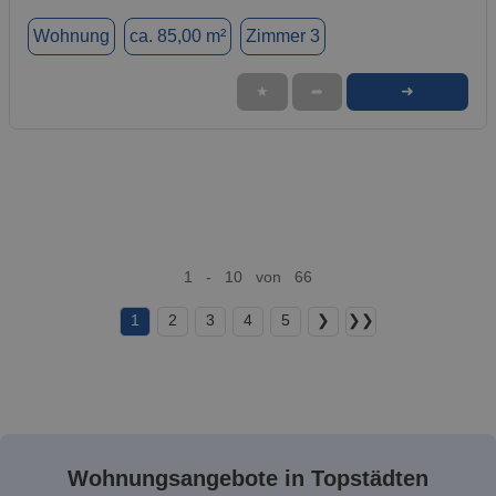
Wohnung
ca. 85,00 m²
Zimmer 3
➜
★
➦
1 - 10 von 66
1
2
3
4
5
❯
❯❯
Wohnungsangebote in Topstädten