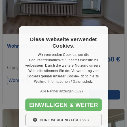
1 / 1
Diese Webseite verwendet
Cookies.
Wohnung zum Mieten in Olpe 550 € 50 m²
Wir verwenden Cookies, um die
550 €
Benutzerfreundlichkeit unserer Website zu
verbessern. Durch die weitere Nutzung unserer
Olpe, 57462
Webseite stimmen Sie der Verwendung von
Cookies gemäß unserer Cookie-Richtlinie zu.
Wohnung
ca. 50,00 m²
Zimmer 2
Weitere Informationen / Datenschutz
Alle Partner anzeigen
(602) →
➜
★
➦
EINWILLIGEN & WEITER
OHNE WERBUNG FÜR 2,99 €