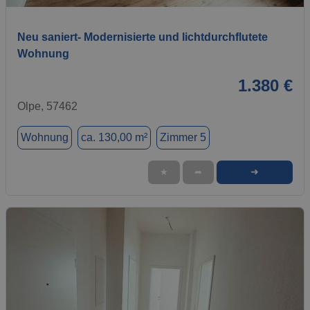
Neu saniert- Modernisierte und lichtdurchflutete
Wohnung
1.380 €
Olpe, 57462
Wohnung
ca. 130,00 m²
Zimmer 5
➜
★
➦