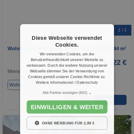
1 / 1
Diese Webseite verwendet
Cookies.
Wohnung zum Mieten in Meinerzhagen 1.222 € 94 m²
Wir verwenden Cookies, um die
Benutzerfreundlichkeit unserer Website zu
1.222 €
verbessern. Durch die weitere Nutzung unserer
Meinerzhagen, 58540
Webseite stimmen Sie der Verwendung von
Cookies gemäß unserer Cookie-Richtlinie zu.
Weitere Informationen / Datenschutz
Wohnung
ca. 94,00 m²
Zimmer 3
Alle Partner anzeigen
(602) →
➜
★
➦
EINWILLIGEN & WEITER
OHNE WERBUNG FÜR 2,99 €