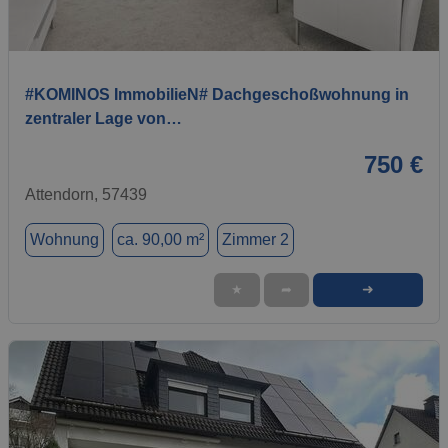
1 / 5
#KOMINOS ImmobilieN# Dachgeschoßwohnung in
zentraler Lage von…
750 €
Attendorn, 57439
Wohnung
ca. 90,00 m²
Zimmer 2
➜
★
➦