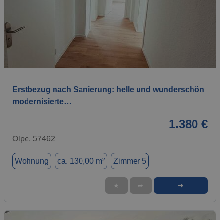
1 / 9
Erstbezug nach Sanierung: helle und wunderschön
modernisierte…
1.380 €
Olpe, 57462
Wohnung
ca. 130,00 m²
Zimmer 5
➜
★
➦