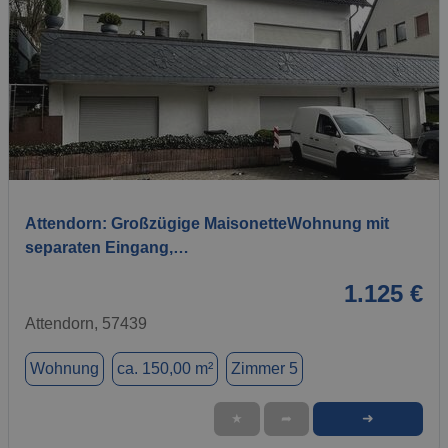
1 / 13
Attendorn: Großzügige MaisonetteWohnung mit
separaten Eingang,…
1.125 €
Attendorn, 57439
Wohnung
ca. 150,00 m²
Zimmer 5
➜
★
➦