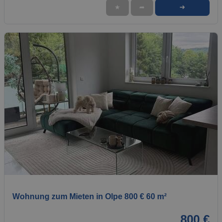
➜
★
➦
1 / 1
Wohnung zum Mieten in Olpe 800 € 60 m²
800 €