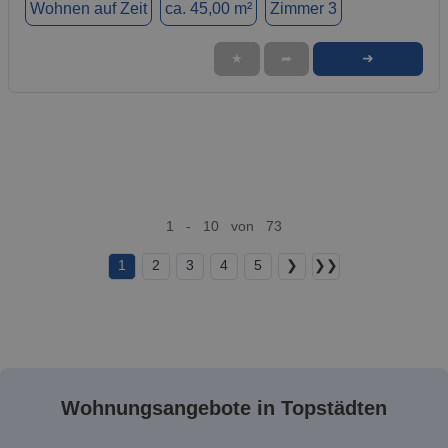
Wohnen auf Zeit
ca. 45,00 m²
Zimmer 3
➜
★
➦
1 - 10 von 73
1
2
3
4
5
❯
❯❯
Wohnungsangebote in Topstädten