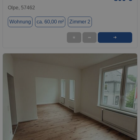
Olpe, 57462
Wohnung
ca. 60,00 m²
Zimmer 2
➜
★
➦
1 / 10