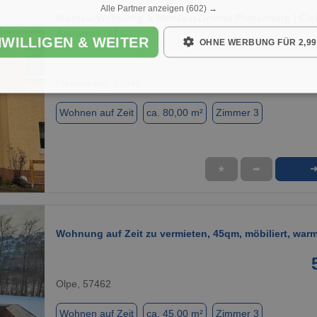
Alle Partner anzeigen
(602) →
MonteurWohnung & MonteurZimmer Plettenberg | Cic
Apartments |…
NWILLIGEN & WEITER
OHNE WERBUNG FÜR 2,99
Plettenberg, 58840
Wohnen auf Zeit
ca. 80,00 m²
Zimmer 3
★
➦
1 / 8
Wohnung auf Zeit zu vermieten, 45qm, möbiliert, warm
Olpe, 57462
Wohnen auf Zeit
ca. 45,00 m²
Zimmer 3