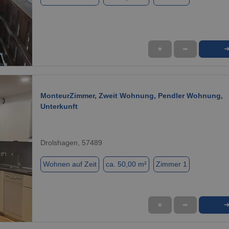
★
➦
1 / 10
MonteurZimmer, Zweit Wohnung, Pendler Wohnung,
Unterkunft
Drolshagen, 57489
Wohnen auf Zeit
ca. 50,00 m²
Zimmer 1
★
➦
1 / 6