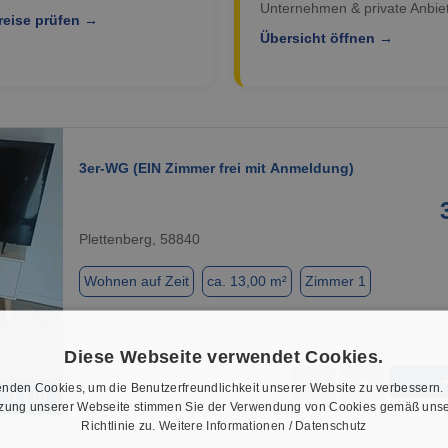
Unternehmen & private Anbiet
reise prüfen →
Übersicht öffnen →
3er-WG (EIN Zimmer frei mit Anmeldung)
Plettenberg, 58840
Wohnen auf Zeit
ca. 13,00 m²
Zimmer 1
Diese Webseite verwendet Cookies.
★
➦
nden Cookies, um die Benutzerfreundlichkeit unserer Website zu verbessern.
1 / 10
tzung unserer Webseite stimmen Sie der Verwendung von Cookies gemäß unse
Richtlinie zu.
Weitere Informationen / Datenschutz