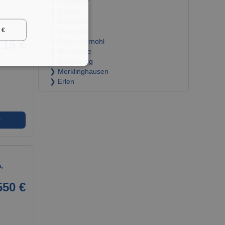
❯ Neuenhof
❯ Ennest
i
❯ Roscheid
 €
❯ Milstenau
15 €
❯ Neu-Listernohl
❯ Weschede
❯ Petersburg
❯ Merklinghausen
❯ Erlen
➜
,
550 €