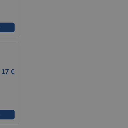
➜
17 €
➜