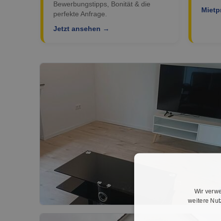
Bewerbungstipps, Bonität & die
Mietp
perfekte Anfrage.
Jetzt ansehen →
Wir verwe
weitere Nu