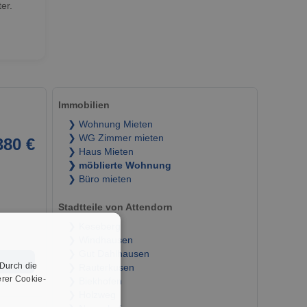
er.
Immobilien
❯ Wohnung Mieten
❯ WG Zimmer mieten
380 €
❯ Haus Mieten
❯ möblierte Wohnung
❯ Büro mieten
Stadtteile von Attendorn
❯ Keseberg
❯ Windhausen
❯ Gut Dahlhausen
➜
 Durch die
❯ Rauterkusen
rer Cookie-
❯ Biekhofen
❯ Holzweg