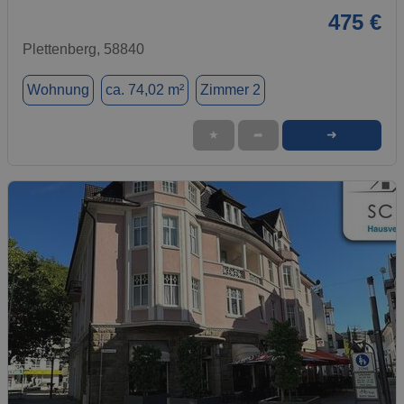
475 €
Plettenberg, 58840
Wohnung
ca. 74,02 m²
Zimmer 2
➜
★
➦