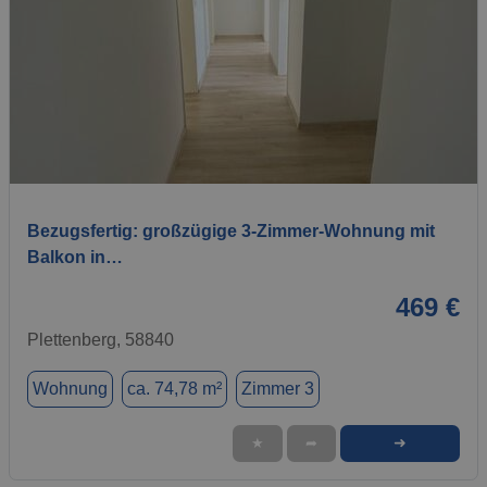
1 / 12
Bezugsfertig: großzügige 3-Zimmer-Wohnung mit
Balkon in…
469 €
Plettenberg, 58840
Wohnung
ca. 74,78 m²
Zimmer 3
➜
★
➦