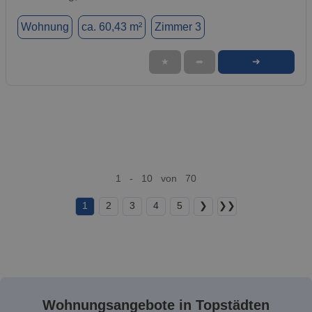
Wohnung
ca. 60,43 m²
Zimmer 3
➜
★
➦
1 - 10 von 70
1
2
3
4
5
❯
❯❯
Wohnungsangebote in Topstädten