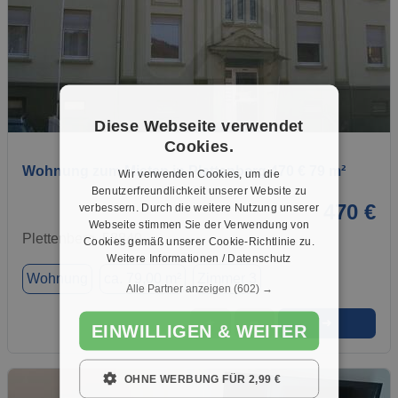
1 / 1
Diese Webseite verwendet
Cookies.
Wohnung zum Mieten in Plettenberg 470 € 79 m²
Wir verwenden Cookies, um die
Benutzerfreundlichkeit unserer Website zu
470 €
verbessern. Durch die weitere Nutzung unserer
Webseite stimmen Sie der Verwendung von
Plettenberg, 58840
Cookies gemäß unserer Cookie-Richtlinie zu.
Weitere Informationen / Datenschutz
Wohnung
ca. 79,00 m²
Zimmer 3
Alle Partner anzeigen
(602) →
➜
★
➦
EINWILLIGEN & WEITER
OHNE WERBUNG FÜR 2,99 €