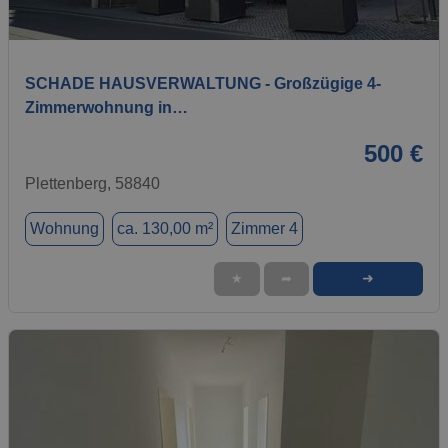
1 / 10
SCHADE HAUSVERWALTUNG - Großzügige 4-
Zimmerwohnung in…
500 €
Plettenberg, 58840
Wohnung
ca. 130,00 m²
Zimmer 4
➜
★
➦