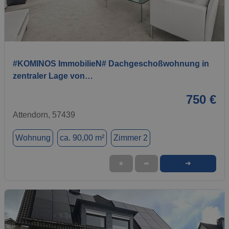
1 / 5
#KOMINOS ImmobilieN# Dachgeschoßwohnung in
zentraler Lage von…
750 €
Attendorn, 57439
Wohnung
ca. 90,00 m²
Zimmer 2
➜
★
➦