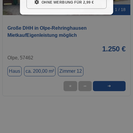
OHNE WERBUNG FÜR 2,99 €
1 / 18
Große DHH in Olpe-Rehringhausen
MietkaufEigenleistung möglich
1.250 €
Olpe, 57462
Haus
ca. 200,00 m²
Zimmer 12
➜
★
➦