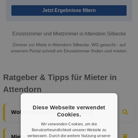
Jetzt Ergebnisse filtern
Einzelzimmer und Mietzimmer in Attendorn Silbecke
Zimmer zur Miete in Attendorn Silbecke. WG gesucht - auf
unserem Portal schnell ein Einzelzimmer finden und mieten.
Ratgeber & Tipps für Mieter in
Attendorn
Diese Webseite verwendet
Wohnungssuche & Bewerbung
Cookies.
Wir verwenden Cookies, um die
Benutzerfreundlichkeit unserer Website zu
verbessern. Durch die weitere Nutzung unserer
Mietpreise in Attendorn