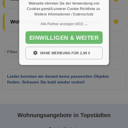
Webseite stimmen Sie der Verwendung von
Cookies gemäß unserer Cookie-Richtlinie zu.
Weitere Informationen / Datenschutz
Wohnungsunternehmen in Attendorn
Alle Partner anzeigen
(602) →
EINWILLIGEN & WEITER
Filter
OHNE WERBUNG FÜR 2,99 €
Leider konnten wir derzeit keine passenden Objekte
finden. Schauen Sie bald wieder vorbei!
Wohnungsangebote in Topstädten