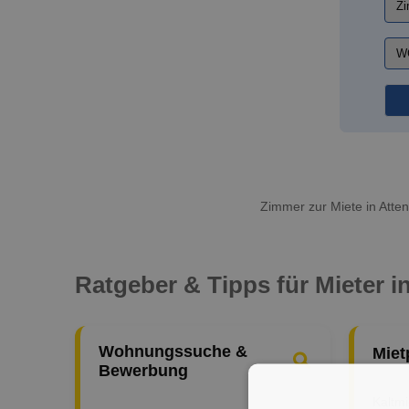
Zimmer zur Miete in Atte
Ratgeber & Tipps für Mieter i
Wohnungssuche &
Miet
Bewerbung
Kaltm