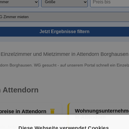
Jetzt Ergebnisse filtern
Einzelzimmer und Mietzimmer in Attendorn Borghausen
ndorn Borghausen. WG gesucht - auf unserem Portal schnell ein Einzel
n Attendorn
Wohnungsunternehm
preise in Attendorn
in Attendorn
iete, Nebenkosten &
Diese Webseite verwendet Cookies.