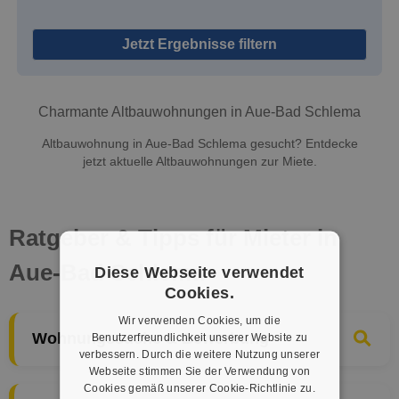
Jetzt Ergebnisse filtern
Charmante Altbauwohnungen in Aue-Bad Schlema
Altbauwohnung in Aue-Bad Schlema gesucht? Entdecke
jetzt aktuelle Altbauwohnungen zur Miete.
Ratgeber & Tipps für Mieter in
Aue-Bad Schlema
Diese Webseite verwendet
Cookies.
Wir verwenden Cookies, um die
Wohnungssuche & Bewerbung
Benutzerfreundlichkeit unserer Website zu
verbessern. Durch die weitere Nutzung unserer
Webseite stimmen Sie der Verwendung von
Cookies gemäß unserer Cookie-Richtlinie zu.