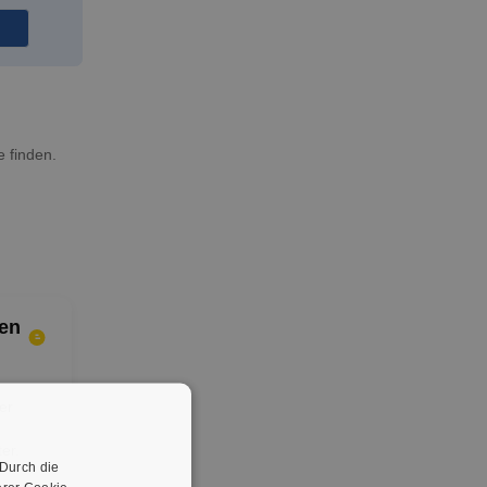
e finden.
en
er
er.
 Durch die