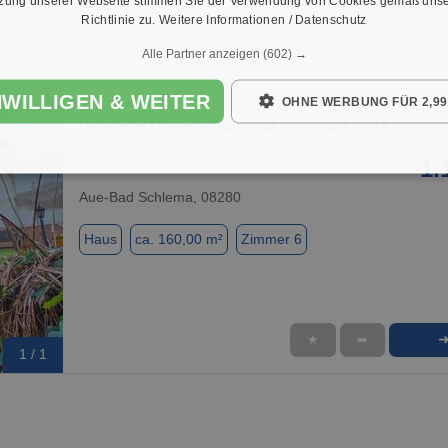
tzung unserer Webseite stimmen Sie der Verwendung von Cookies gemäß unse
Richtlinie zu.
Weitere Informationen / Datenschutz
Alle Partner anzeigen
(602) →
NWILLIGEN & WEITER
OHNE WERBUNG FÜR 2,99
Haus zum Mieten in Aue-Bad Schlema 1.190 € 160 m²
1.
Aue-Bad Schlema, 08280
Haus
ca. 160,00 m²
Zimmer 6
★
➦
1 / 1