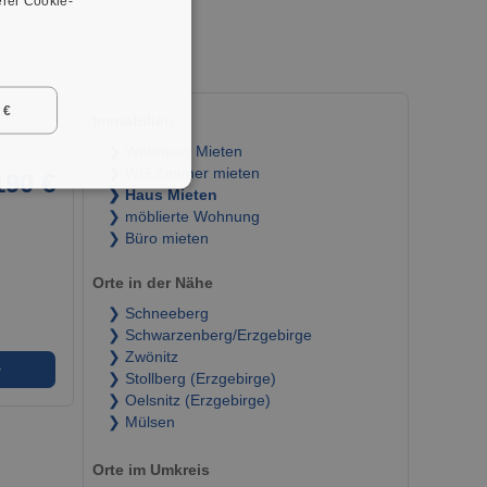
rer Cookie-
 €
Immobilien
❯ Wohnung Mieten
❯ WG Zimmer mieten
190 €
❯ Haus Mieten
❯ möblierte Wohnung
❯ Büro mieten
Orte in der Nähe
❯ Schneeberg
❯ Schwarzenberg/Erzgebirge
❯ Zwönitz
➜
❯ Stollberg (Erzgebirge)
❯ Oelsnitz (Erzgebirge)
❯ Mülsen
Orte im Umkreis