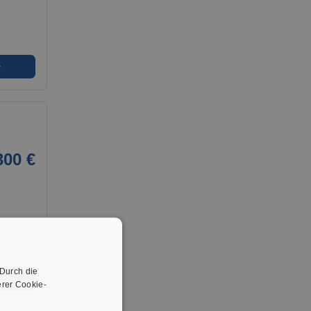
➜
300 €
 Durch die
➜
rer Cookie-