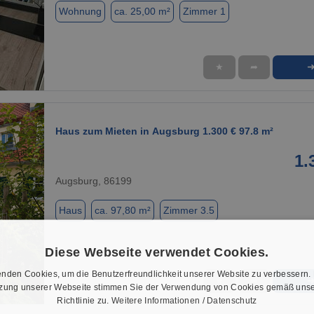
Wohnung
ca. 25,00 m²
Zimmer 1
★
➦
1 / 11
Haus zum Mieten in Augsburg 1.300 € 97.8 m²
1.
Augsburg, 86199
Haus
ca. 97,80 m²
Zimmer 3.5
Diese Webseite verwendet Cookies.
nden Cookies, um die Benutzerfreundlichkeit unserer Website zu verbessern.
★
➦
tzung unserer Webseite stimmen Sie der Verwendung von Cookies gemäß unse
1 / 1
Richtlinie zu.
Weitere Informationen / Datenschutz