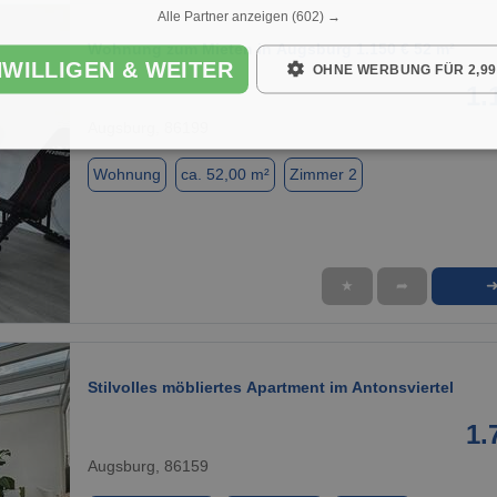
Alle Partner anzeigen
(602) →
Wohnung zum Mieten in Augsburg 1.150 € 52 m²
NWILLIGEN & WEITER
OHNE WERBUNG FÜR 2,99
1.
Augsburg, 86199
Wohnung
ca. 52,00 m²
Zimmer 2
★
➦
1 / 1
Stilvolles möbliertes Apartment im Antonsviertel
1.
Augsburg, 86159