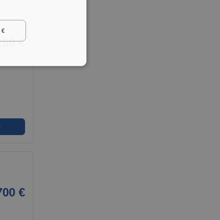
 €
150 €
➜
700 €