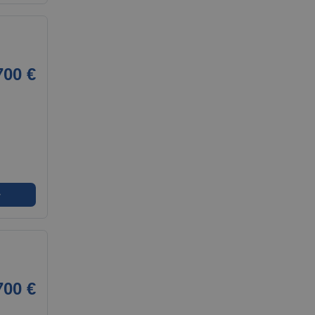
700 €
➜
700 €