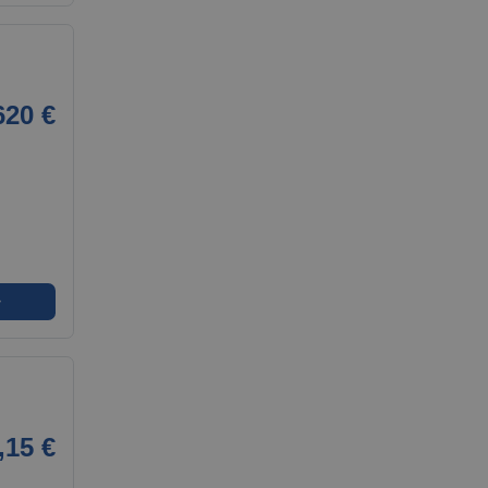
620 €
➜
,15 €