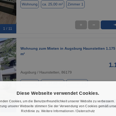
Wohnung
ca. 25,00 m²
Zimmer 1
★
➦
1 / 11
Wohnung zum Mieten in Augsburg Haunstetten 1.175 
m²
1.
Augsburg / Haunstetten, 86179
Wohnung
ca. 97,89 m²
Zimmer 3.5
Diese Webseite verwendet Cookies.
nden Cookies, um die Benutzerfreundlichkeit unserer Website zu verbessern.
★
➦
tzung unserer Webseite stimmen Sie der Verwendung von Cookies gemäß unse
1 / 1
Richtlinie zu.
Weitere Informationen / Datenschutz