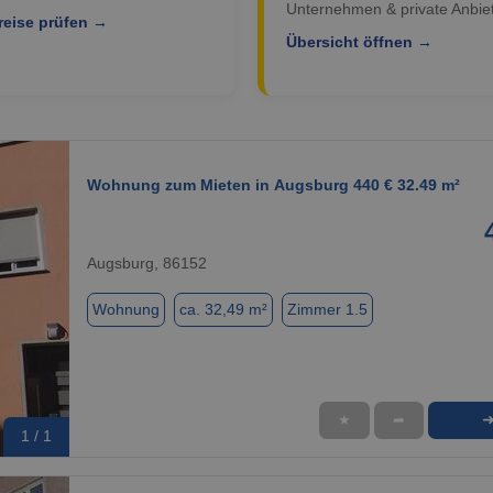
Unternehmen & private Anbiet
reise prüfen →
Übersicht öffnen →
Wohnung zum Mieten in Augsburg 440 € 32.49 m²
Augsburg, 86152
Wohnung
ca. 32,49 m²
Zimmer 1.5
★
➦
1 / 1