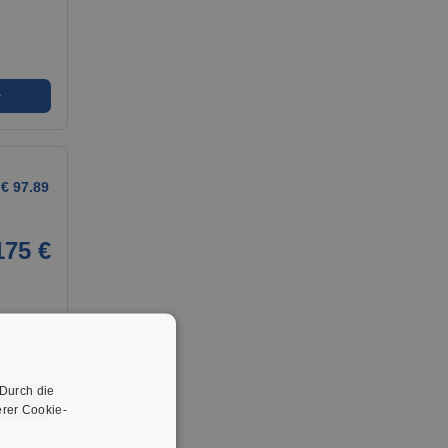
➜
€ 97.89
175 €
 Durch die
➜
rer Cookie-