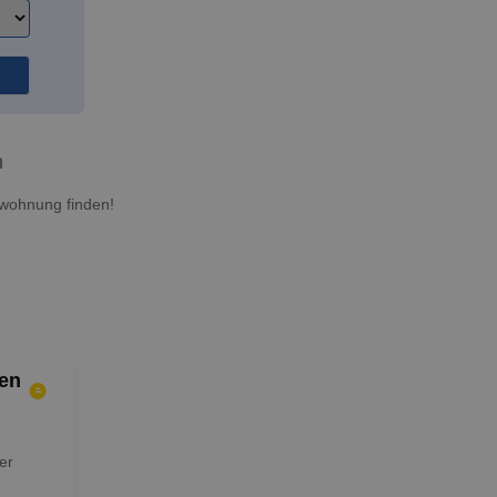
n
twohnung finden!
en
er