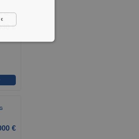
€ 62 m²
 €
030 €
➜
TG
000 €