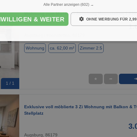
Alle Partner anzeigen
(602) →
Wohnung zum Mieten in Augsburg Haunstetten 1.030 
NWILLIGEN & WEITER
OHNE WERBUNG FÜR 2,99
1.
Augsburg / Haunstetten, 86179
Wohnung
ca. 62,00 m²
Zimmer 2.5
★
➦
1 / 1
Exklusive voll möblierte 3 Zi Wohnung mit Balkon & 
Stellplatz
3.
Augsburg, 86179