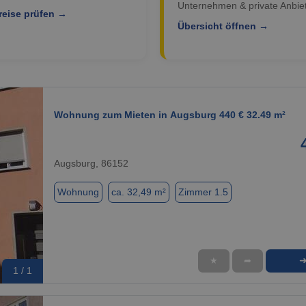
Unternehmen & private Anbiet
reise prüfen →
Übersicht öffnen →
Wohnung zum Mieten in Augsburg 440 € 32.49 m²
Augsburg, 86152
Wohnung
ca. 32,49 m²
Zimmer 1.5
★
➦
1 / 1