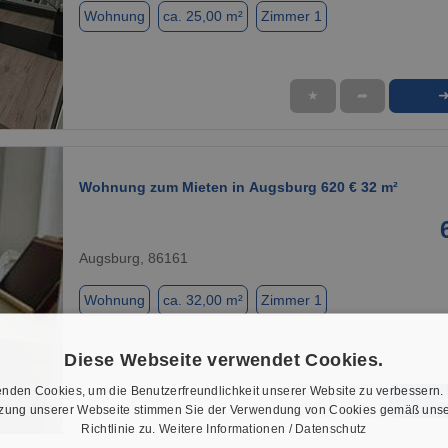
Wohnung
ca. 25,00 m²
Zimmer 1
★
➦
1 / 11
Wohnung zum Mieten in Augsburg 620 € 32 m²
Augsburg, 86161
Wohnung
ca. 32,00 m²
Zimmer 1
Diese Webseite verwendet Cookies.
nden Cookies, um die Benutzerfreundlichkeit unserer Website zu verbessern.
★
➦
tzung unserer Webseite stimmen Sie der Verwendung von Cookies gemäß unse
1 / 1
Richtlinie zu.
Weitere Informationen / Datenschutz