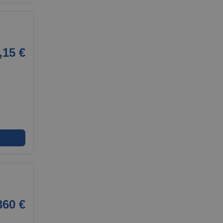
,15 €
➜
360 €