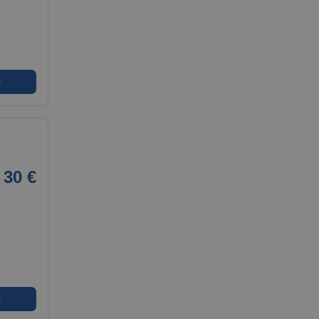
➜
30 €
➜