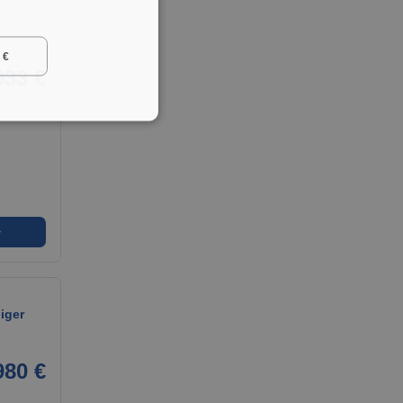
 €
933 €
➜
iger
980 €