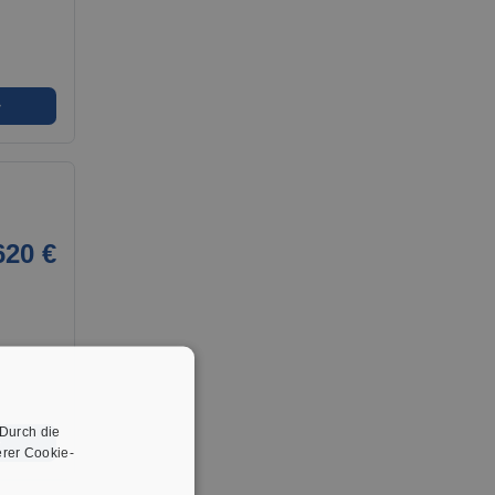
➜
620 €
 Durch die
➜
rer Cookie-