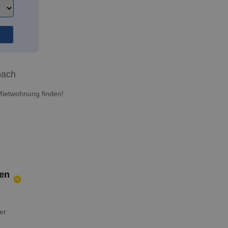
bach
Mietwohnung finden!
en
er