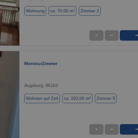
Wohnung
ca. 70,00 m²
Zimmer 2
★
➦
1 / 15
MonteurZimmer
Augsburg, 86163
Wohnen auf Zeit
ca. 102,00 m²
Zimmer 5
★
➦
1 / 6