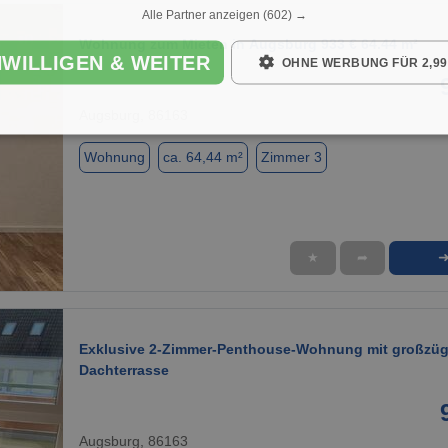
Alle Partner anzeigen
(602) →
Wohnung zum Mieten in Augsburg 933 € 64.44 m²
NWILLIGEN & WEITER
OHNE WERBUNG FÜR 2,99
Augsburg, 86163
Wohnung
ca. 64,44 m²
Zimmer 3
★
➦
1 / 1
Exklusive 2-Zimmer-Penthouse-Wohnung mit großzüg
Dachterrasse
Augsburg, 86163