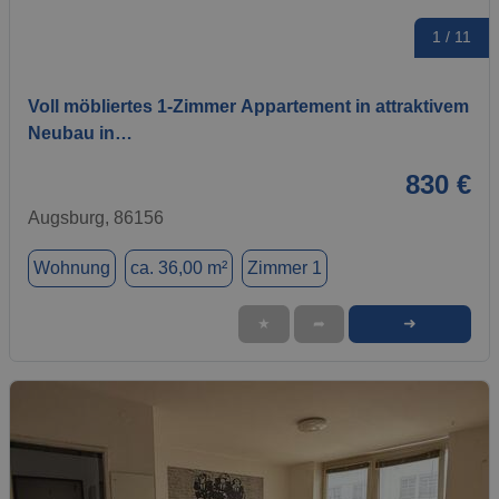
1 / 11
Voll möbliertes 1-Zimmer Appartement in attraktivem
Neubau in…
830 €
Augsburg, 86156
Wohnung
ca. 36,00 m²
Zimmer 1
➜
★
➦