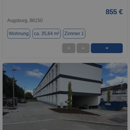
855 €
Augsburg, 86150
Wohnung
ca. 35,64 m²
Zimmer 1
➜
★
➦