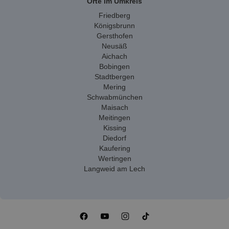
Orte im Umkreis
Friedberg
Königsbrunn
Gersthofen
Neusäß
Aichach
Bobingen
Stadtbergen
Mering
Schwabmünchen
Maisach
Meitingen
Kissing
Diedorf
Kaufering
Wertingen
Langweid am Lech