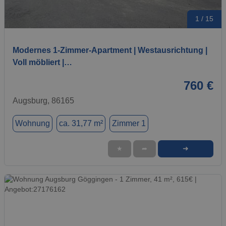
1 / 15
Modernes 1-Zimmer-Apartment | Westausrichtung |
Voll möbliert |…
760 €
Augsburg, 86165
Wohnung
ca. 31,77 m²
Zimmer 1
➜
★
➦