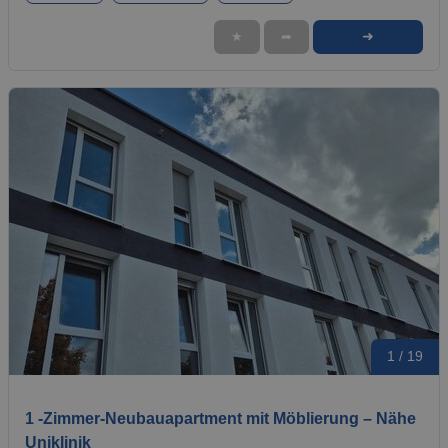
➜
★
➦
1 / 19
1 -Zimmer-Neubauapartment mit Möblierung – Nähe
Uniklinik