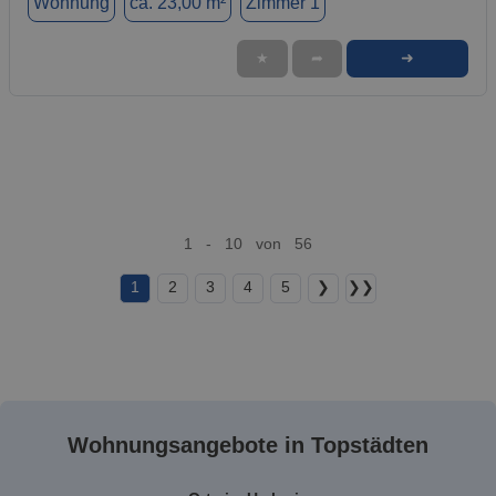
Wohnung
ca. 23,00 m²
Zimmer 1
➜
★
➦
1 - 10 von 56
1
2
3
4
5
❯
❯❯
Wohnungsangebote in Topstädten