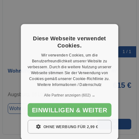
Diese Webseite verwendet
Cookies.
1 / 1
Wir verwenden Cookies, um die
Benutzerfreundlichkeit unserer Website zu
verbessern. Durch die weitere Nutzung unserer
Wohnung zum Mieten in Augsburg 615 € 41 m²
Webseite stimmen Sie der Verwendung von
Cookies gemäß unserer Cookie-Richtlinie zu.
615 €
Weitere Informationen / Datenschutz
Augsburg, 86199
Alle Partner anzeigen
(602) →
Wohnung
ca. 41,00 m²
Zimmer 1
EINWILLIGEN & WEITER
➜
★
➦
OHNE WERBUNG FÜR 2,99 €