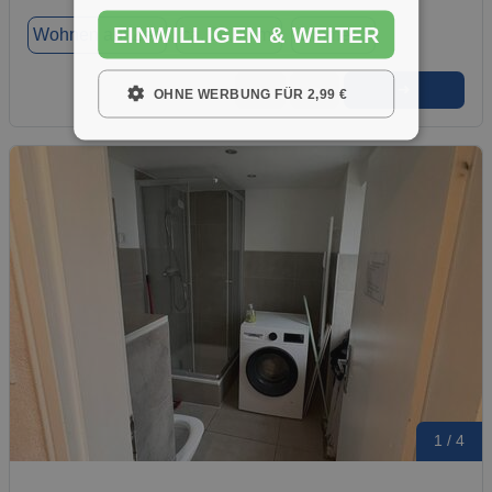
EINWILLIGEN & WEITER
Wohnen auf Zeit
ca. 28,00 m²
Zimmer 3
➜
★
➦
OHNE WERBUNG FÜR 2,99 €
1 / 4