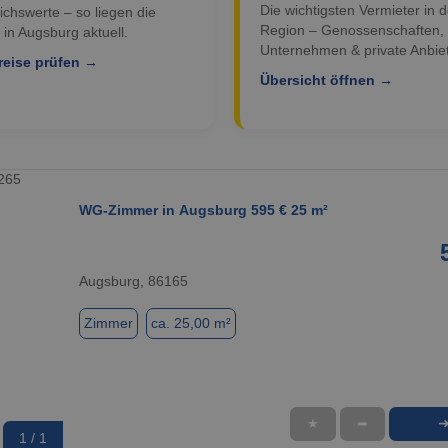
Die wichtigsten Vermieter in d
ichswerte – so liegen die
Region – Genossenschaften,
 in Augsburg aktuell.
Unternehmen & private Anbiet
reise prüfen →
Übersicht öffnen →
WG-Zimmer in Augsburg 595 € 25 m²
Augsburg, 86165
Zimmer
ca. 25,00 m²
★
➦
1 / 1