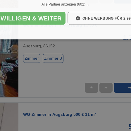
1 / 1
Alle Partner anzeigen
(602) →
NWILLIGEN & WEITER
OHNE WERBUNG FÜR 2,99
Wohnen auf Zeit in Augsburg 1.750 €
1.
Augsburg, 86152
Zimmer
Zimmer 3
★
➦
1 / 1
WG-Zimmer in Augsburg 500 € 11 m²