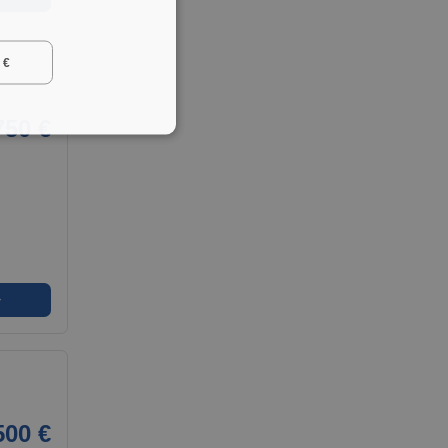
 €
750 €
➜
500 €