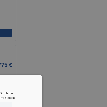
➜
775 €
 Durch die
rer Cookie-
➜