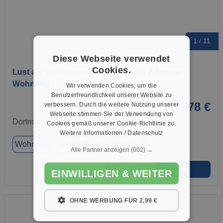
1 / 11
Diese Webseite verwendet
Cookies.
Lust auf Veränderung: interessante 2-Zimmer-
Wohnung
Wir verwenden Cookies, um die
Benutzerfreundlichkeit unserer Website zu
578 €
verbessern. Durch die weitere Nutzung unserer
Webseite stimmen Sie der Verwendung von
Dortmund, 44319
Cookies gemäß unserer Cookie-Richtlinie zu.
Weitere Informationen / Datenschutz
Wohnung
ca. 60,00 m²
Zimmer 2
Alle Partner anzeigen
(602) →
➜
★
➦
EINWILLIGEN & WEITER
OHNE WERBUNG FÜR 2,99 €