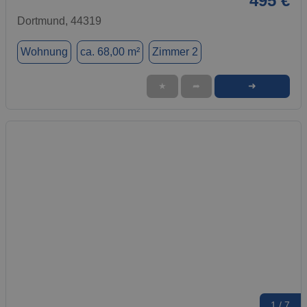
495 €
Dortmund, 44319
Wohnung
ca. 68,00 m²
Zimmer 2
➜
★
➦
1 / 7