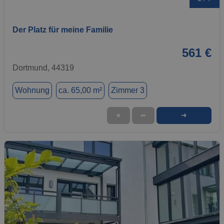
Der Platz für meine Familie
561 €
Dortmund, 44319
Wohnung
ca. 65,00 m²
Zimmer 3
➜
★
➦