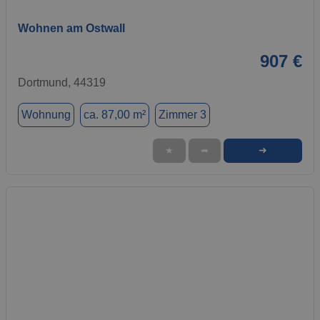
Wohnen am Ostwall
907 €
Dortmund, 44319
Wohnung
ca. 87,00 m²
Zimmer 3
➜
★
➦