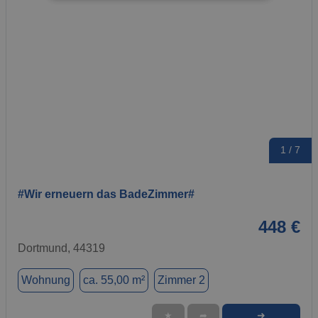
1 / 7
#Wir erneuern das BadeZimmer#
448 €
Dortmund, 44319
Wohnung
ca. 55,00 m²
Zimmer 2
➜
★
➦