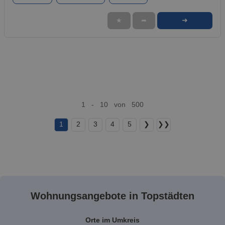
➜
★
➦
1 - 10 von 500
1
2
3
4
5
❯
❯❯
Wohnungsangebote in Topstädten
Orte im Umkreis