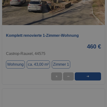
1 / 13
Komplett renovierte 1-Zimmer-Wohnung
460 €
Castrop-Rauxel, 44575
Wohnung
ca. 43,00 m²
Zimmer 1
➜
★
➦