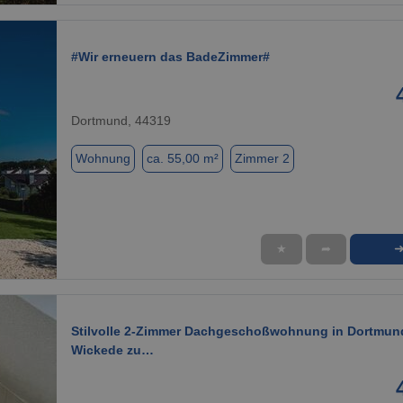
#Wir erneuern das BadeZimmer#
Dortmund, 44319
Wohnung
ca. 55,00 m²
Zimmer 2
★
➦
1 / 7
Stilvolle 2-Zimmer Dachgeschoßwohnung in Dortmun
Wickede zu…