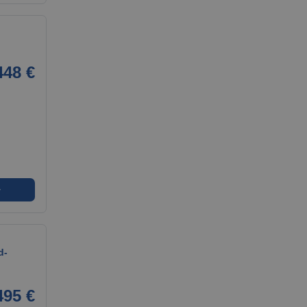
448 €
➜
d-
495 €