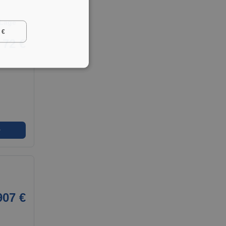
 Lage
 €
72 €
➜
907 €