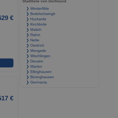
Stadtteile von Dortmund
❯ Westerfilde
❯ Bodelschwingh
629 €
❯ Huckarde
❯ Kirchlinde
❯ Mailoh
❯ Rahm
❯ Nette
❯ Oestrich
❯ Mengede
❯ Wischlingen
❯ Deusen
➜
❯ Marten
❯ Ellinghausen
❯ Bövinghausen
❯ Germania
517 €