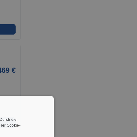
➜
469 €
 Durch die
➜
rer Cookie-