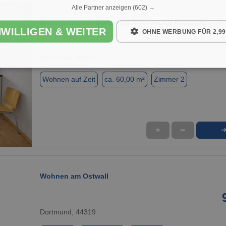
Alle Partner anzeigen
(602) →
MonteurZimmer Dortmund frei – WLAN Parkplatz TOP
NWILLIGEN & WEITER
OHNE WERBUNG FÜR 2,99
Dortmund, 44319
Wohnen auf Zeit
ca. 60,00 m²
Zimmer 2
★
➦
1 / 8
Wohnen am Ostwall
Dortmund, 44319