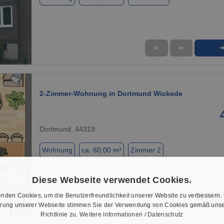
★
➦
1 / 1
2-Zimmer-Wohnung in Dortmund Wickede
Dortmund, 44319
Wohnung
ca. 60,00 m²
Zimmer 2
Diese Webseite verwendet Cookies.
nden Cookies, um die Benutzerfreundlichkeit unserer Website zu verbessern.
★
➦
tzung unserer Webseite stimmen Sie der Verwendung von Cookies gemäß unse
1 / 7
Richtlinie zu.
Weitere Informationen / Datenschutz