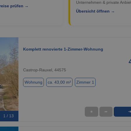
Unternehmen & private Anbiet
reise prüfen →
Übersicht öffnen →
Komplett renovierte 1-Zimmer-Wohnung
Castrop-Rauxel, 44575
Wohnung
ca. 43,00 m²
Zimmer 1
★
➦
1 / 13