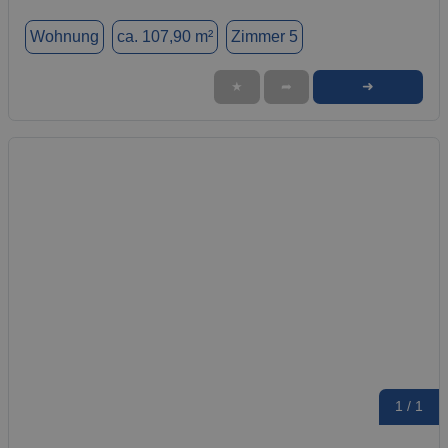
Wohnung
ca. 107,90 m²
Zimmer 5
➜
★
➦
1 / 1