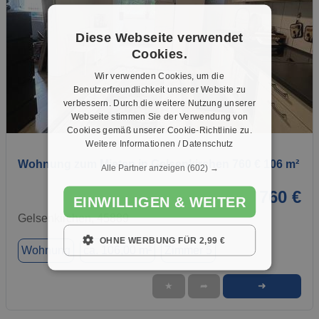
Diese Webseite verwendet
Cookies.
Wir verwenden Cookies, um die
Benutzerfreundlichkeit unserer Website zu
verbessern. Durch die weitere Nutzung unserer
Webseite stimmen Sie der Verwendung von
1 / 1
Cookies gemäß unserer Cookie-Richtlinie zu.
Weitere Informationen / Datenschutz
Wohnung zum Mieten in Gelsenkirchen 760 € 106 m²
Alle Partner anzeigen
(602) →
760 €
EINWILLIGEN & WEITER
Gelsenkirchen, 45889
OHNE WERBUNG FÜR 2,99 €
Wohnung
ca. 106,00 m²
Zimmer 5
➜
★
➦