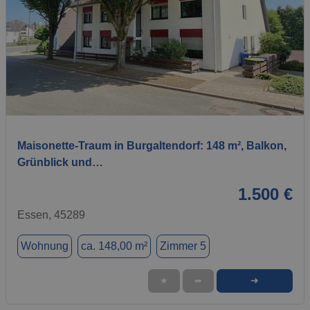
1 / 31
Maisonette-Traum in Burgaltendorf: 148 m², Balkon,
Grünblick und…
1.500 €
Essen, 45289
Wohnung
ca. 148,00 m²
Zimmer 5
➜
★
➦