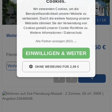
Cookies.
Wir verwenden Cookies, um die
Benutzerfreundlichkeit unserer Website zu
verbessern. Durch die weitere Nutzung unserer
1 / 14
Webseite stimmen Sie der Verwendung von
Cookies gemäß unserer Cookie-Richtlinie zu.
Weitere Informationen / Datenschutz
Wohnen auf Zeit
Alle Partner anzeigen
(602) →
950 €
EINWILLIGEN & WEITER
Flensburg, 24939
Wohnen auf Zeit
ca. 50,00 m²
Zimmer 2
OHNE WERBUNG FÜR 2,99 €
➜
★
➦