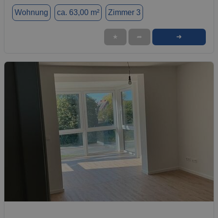
Wohnung
ca. 63,00 m²
Zimmer 3
➜
★
➦
1 / 8