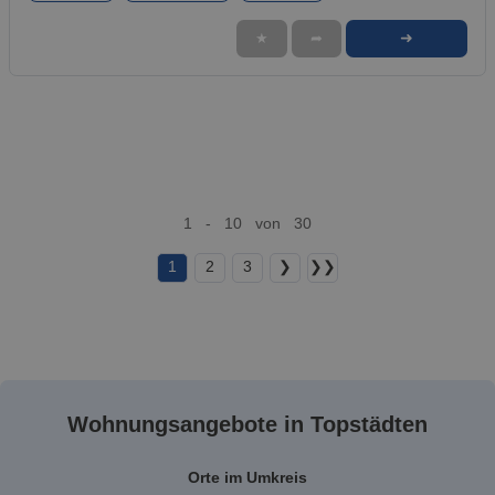
➜
★
➦
1 - 10 von 30
1
2
3
❯
❯❯
Wohnungsangebote in Topstädten
Orte im Umkreis