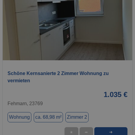
1 / 7
Schöne Kernsanierte 2 Zimmer Wohnung zu
vermieten
1.035 €
Fehmarn, 23769
Wohnung
ca. 68,98 m²
Zimmer 2
➜
★
➦