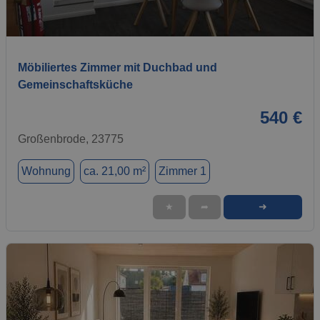
1 / 8
Möbiliertes Zimmer mit Duchbad und
Gemeinschaftsküche
540 €
Großenbrode, 23775
Wohnung
ca. 21,00 m²
Zimmer 1
➜
★
➦