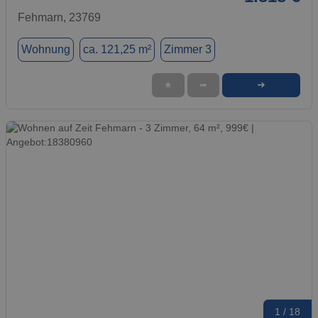
Fehmarn, 23769
Wohnung
ca. 121,25 m²
Zimmer 3
➜
★
➦
1 / 18