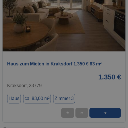
1 / 1
Haus zum Mieten in Kraksdorf 1.350 € 83 m²
1.350 €
Kraksdorf, 23779
Haus
ca. 83,00 m²
Zimmer 3
➜
★
➦