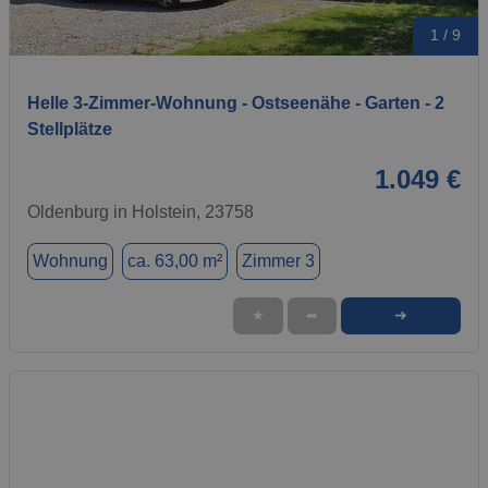
1 / 9
Helle 3-Zimmer-Wohnung - Ostseenähe - Garten - 2
Stellplätze
1.049 €
Oldenburg in Holstein, 23758
Wohnung
ca. 63,00 m²
Zimmer 3
➜
★
➦