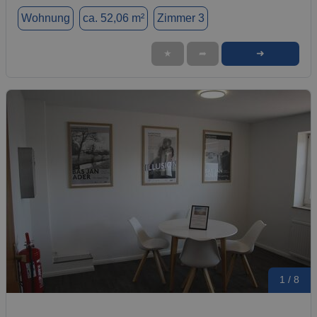
Wohnung
ca. 52,06 m²
Zimmer 3
➜
★
➦
1 / 8