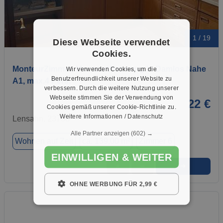
1 / 19
Diese Webseite verwendet
Cookies.
MonteurZimmer, MonteurWohnung in Damlos Nahe
Wir verwenden Cookies, um die
Benutzerfreundlichkeit unserer Website zu
A1, max.4 Pers.
verbessern. Durch die weitere Nutzung unserer
Webseite stimmen Sie der Verwendung von
22 €
Cookies gemäß unserer Cookie-Richtlinie zu.
Weitere Informationen / Datenschutz
Lensahn, 23738
Alle Partner anzeigen
(602) →
Wohnen auf Zeit
ca. 139,00 m²
Zimmer 6
EINWILLIGEN & WEITER
➜
★
➦
OHNE WERBUNG FÜR 2,99 €