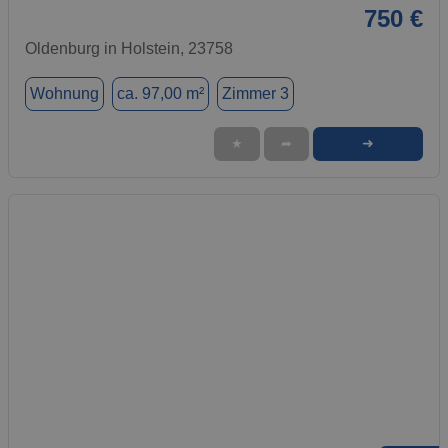
750 €
Oldenburg in Holstein, 23758
Wohnung
ca. 97,00 m²
Zimmer 3
➜
★
➦