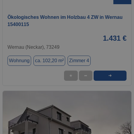
Ökologisches Wohnen im Holzbau 4 ZW in Wernau
15400115
1.431 €
Wernau (Neckar), 73249
Wohnung
ca. 102,20 m²
Zimmer 4
➜
★
➦