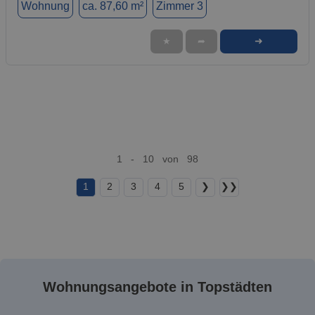
Wohnung
ca. 87,60 m²
Zimmer 3
➜
★
➦
1 - 10 von 98
1
2
3
4
5
❯
❯❯
Wohnungsangebote in Topstädten